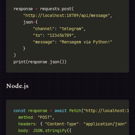
response 
=
 requests
.
"http://localhost:18789/api/message"
    json
=
"channel"
: 
"telegram"
"to"
: 
"123456789"
"message"
: 
"Mensagem via Python!"
print(response
.
Node.js
const
response
=
await
fetch
(
"http://localhost:187
method
:
"POST"
headers
:
 { 
"Content-Type"
:
"application/json"
body
:
JSON
.
stringify