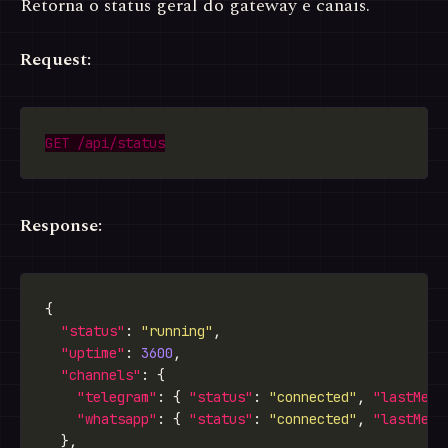
Retorna o status geral do gateway e canais.
Request:
Response:
"status"
: 
"running"
"uptime"
: 
3600
"channels"
"telegram"
: { 
"status"
: 
"connected"
, 
"lastMess
"whatsapp"
: { 
"status"
: 
"connected"
, 
"lastMess