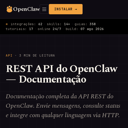
OpenClaw
INSTALAR →
integrações:
62
·
skills:
14+
·
guias:
358
·
tutoriais:
17
·
online
24/7
·
build:
07 ago 2026
API
· 3 MIN DE LEITURA
REST API do OpenClaw
— Documentação
Documentação completa da API REST do
OpenClaw. Envie mensagens, consulte status
e integre com qualquer linguagem via HTTP.