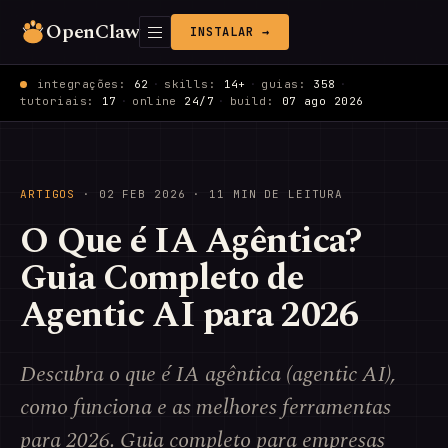
OpenClaw
INSTALAR →
integrações:
62
·
skills:
14+
·
guias:
358
·
tutoriais:
17
·
online
24/7
·
build:
07 ago 2026
ARTIGOS
·
02 FEB 2026
· 11 MIN DE LEITURA
O Que é IA Agêntica?
Guia Completo de
Agentic AI para 2026
Descubra o que é IA agêntica (agentic AI),
como funciona e as melhores ferramentas
para 2026. Guia completo para empresas