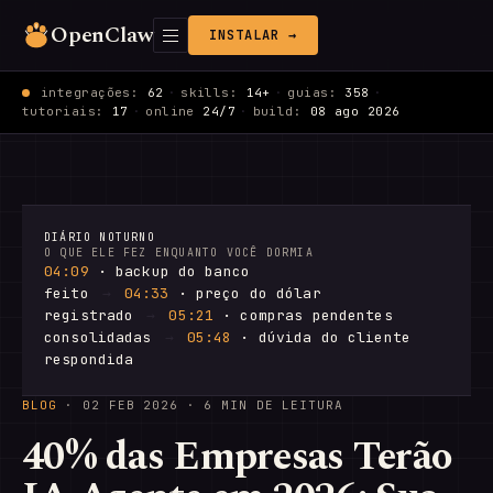
OpenClaw
INSTALAR →
integrações:
62
·
skills:
14+
·
guias:
358
·
tutoriais:
17
·
online
24/7
·
build:
08 ago 2026
DIÁRIO NOTURNO
O QUE ELE FEZ ENQUANTO VOCÊ DORMIA
04:09
· backup do banco
feito
→
04:33
· preço do dólar
registrado
→
05:21
· compras pendentes
consolidadas
→
05:48
· dúvida do cliente
respondida
BLOG
·
02 FEB 2026
· 6 MIN DE LEITURA
40% das Empresas Terão