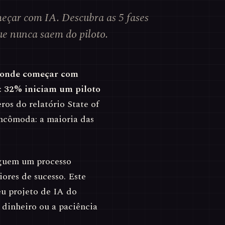
çar com IA. Descubra as 5 fases
ue nunca saem do piloto.
r onde começar com
:
32% iniciam um piloto
ros do relatório State of
ncômoda: a maioria das
eguem um processo
ores de sucesso. Este
seu projeto de IA do
dinheiro ou a paciência