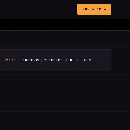
INSTALAR →
→
05:21
· compras pendentes consolidadas
→
05:48
· dúvi