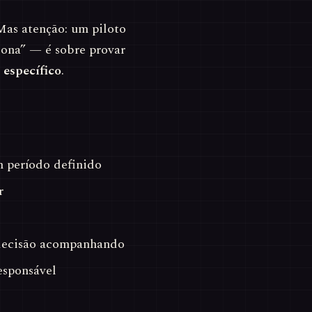
 Mas atenção: um piloto
iona” — é sobre provar
 específico
.
m período definido
r
decisão acompanhando
esponsável