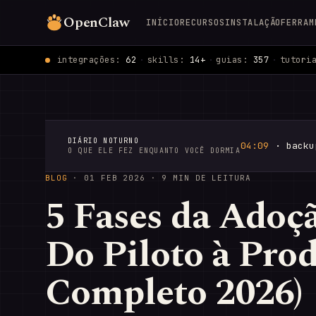
OpenClaw
INÍCIO
RECURSOS
INSTALAÇÃO
FERRAM
integrações:
62
·
skills:
14+
·
guias:
357
·
tutori
DIÁRIO NOTURNO
04:09
· backu
O QUE ELE FEZ ENQUANTO VOCÊ DORMIA
BLOG
·
01 FEB 2026
· 9 MIN DE LEITURA
5 Fases da Adoçã
Do Piloto à Pro
Completo 2026)