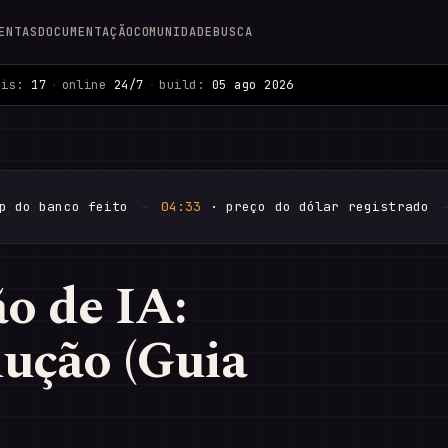
ENTAS
DOCUMENTAÇÃO
COMUNIDADE
BUSCA
ais:
17
·
online
24/7
·
build:
05 ago 2026
p do banco feito
→
04:33
· preço do dólar registrado
o de IA:
dução (Guia