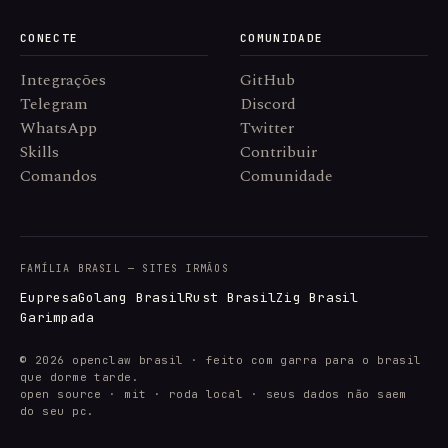
CONECTE
COMUNIDADE
Integrações
GitHub
Telegram
Discord
WhatsApp
Twitter
Skills
Contribuir
Comandos
Comunidade
FAMÍLIA BRASIL — SITES IRMÃOS
Eupresa
Golang Brasil
Rust Brasil
Zig Brasil
Garimpada
© 2026 openclaw brasil · feito com garra para o brasil
que dorme tarde.
open source · mit · roda local · seus dados não saem
do seu pc.