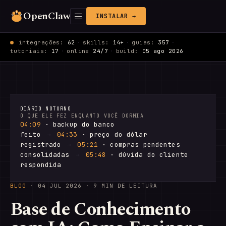
OpenClaw
INSTALAR →
integrações:
62
·
skills:
14+
·
guias:
357
·
tutoriais:
17
·
online
24/7
·
build:
05 ago 2026
DIÁRIO NOTURNO
O QUE ELE FEZ ENQUANTO VOCÊ DORMIA
04:09
· backup do banco
feito
→
04:33
· preço do dólar
registrado
→
05:21
· compras pendentes
consolidadas
→
05:48
· dúvida do cliente
respondida
BLOG
·
04 JUL 2026
· 9 MIN DE LEITURA
Base de Conhecimento