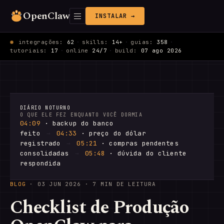
OpenClaw
INSTALAR →
integrações:
62
·
skills:
14+
·
guias:
358
·
tutoriais:
17
·
online
24/7
·
build:
07 ago 2026
DIÁRIO NOTURNO
O QUE ELE FEZ ENQUANTO VOCÊ DORMIA
04:09
· backup do banco
feito
→
04:33
· preço do dólar
registrado
→
05:21
· compras pendentes
consolidadas
→
05:48
· dúvida do cliente
respondida
BLOG
·
03 JUN 2026
· 7 MIN DE LEITURA
Checklist de Produção