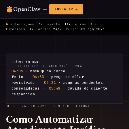
OpenClaw
INSTALAR →
integrações:
62
·
skills:
14+
·
guias:
358
·
tutoriais:
17
·
online
24/7
·
build:
07 ago 2026
DIÁRIO NOTURNO
O QUE ELE FEZ ENQUANTO VOCÊ DORMIA
04:09
· backup do banco
feito
→
04:33
· preço do dólar
registrado
→
05:21
· compras pendentes
consolidadas
→
05:48
· dúvida do cliente
respondida
BLOG
·
26 FEB 2026
· 2 MIN DE LEITURA
Como Automatizar