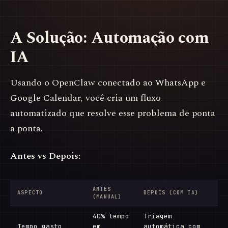
A Solução: Automação com
IA
Usando o OpenClaw conectado ao WhatsApp e
Google Calendar, você cria um fluxo
automatizado que resolve esse problema de ponta
a ponta.
Antes vs Depois:
ANTES
ASPECTO
DEPOIS (COM IA)
(MANUAL)
40% tempo
Triagem
Tempo gasto
em
automática com