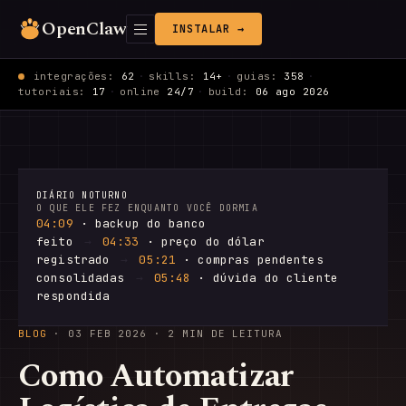
OpenClaw
INSTALAR →
integrações:
62
·
skills:
14+
·
guias:
358
·
tutoriais:
17
·
online
24/7
·
build:
06 ago 2026
DIÁRIO NOTURNO
O QUE ELE FEZ ENQUANTO VOCÊ DORMIA
04:09
· backup do banco
feito
→
04:33
· preço do dólar
registrado
→
05:21
· compras pendentes
consolidadas
→
05:48
· dúvida do cliente
respondida
BLOG
·
03 FEB 2026
· 2 MIN DE LEITURA
Como Automatizar