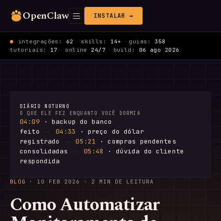
OpenClaw
INSTALAR →
integrações:
62
·
skills:
14+
·
guias:
358
·
tutoriais:
17
·
online
24/7
·
build:
06 ago 2026
DIÁRIO NOTURNO
O QUE ELE FEZ ENQUANTO VOCÊ DORMIA
04:09
· backup do banco
feito
→
04:33
· preço do dólar
registrado
→
05:21
· compras pendentes
consolidadas
→
05:48
· dúvida do cliente
respondida
BLOG
·
10 FEB 2026
· 2 MIN DE LEITURA
Como Automatizar