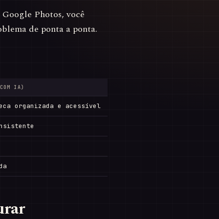
Google Photos, você
oblema de ponta a ponta.
COM IA)
eca organizada e acessível
nsistente
da
urar