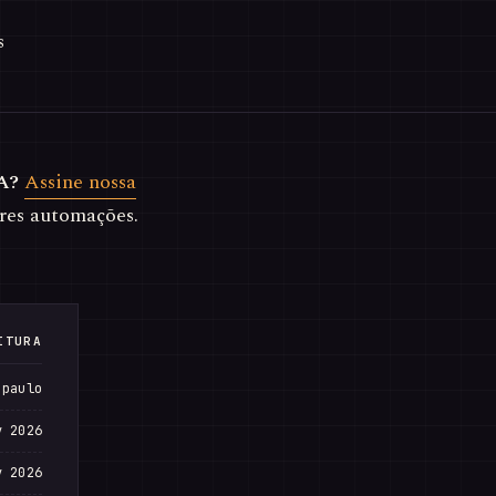
s
A?
Assine nossa
res automações.
ITURA
 paulo
v 2026
v 2026