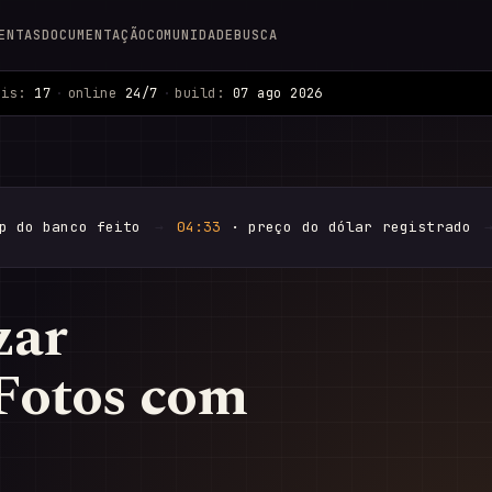
ENTAS
DOCUMENTAÇÃO
COMUNIDADE
BUSCA
ais:
17
·
online
24/7
·
build:
07 ago 2026
p do banco feito
→
04:33
· preço do dólar registrado
zar
Fotos com