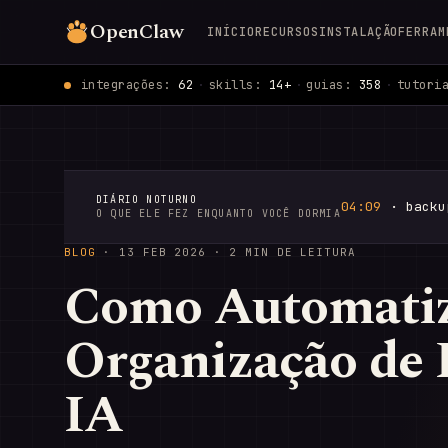
OpenClaw
INÍCIO
RECURSOS
INSTALAÇÃO
FERRAM
integrações:
62
·
skills:
14+
·
guias:
358
·
tutori
DIÁRIO NOTURNO
04:09
· backu
O QUE ELE FEZ ENQUANTO VOCÊ DORMIA
BLOG
·
13 FEB 2026
· 2 MIN DE LEITURA
Como Automati
Organização de 
IA