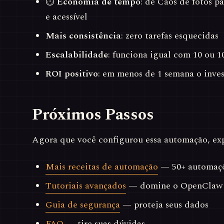
⏱
Economia de tempo
: de Caos de fotos p
e acessível
Mais consistência
: zero tarefas esquecidas
Escalabilidade
: funciona igual com 10 ou 1
ROI positivo
: em menos de 1 semana o inve
Próximos Passos
Agora que você configurou essa automação, exp
Mais receitas de automação
— 50+ automaçõ
Tutoriais avançados
— domine o OpenClaw
Guia de segurança
— proteja seus dados
FAQ
— tire suas dúvidas