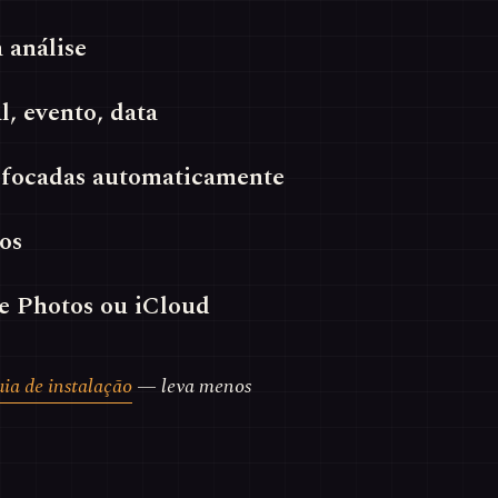
 análise
al, evento, data
esfocadas automaticamente
os
e Photos ou iCloud
uia de instalação
— leva menos