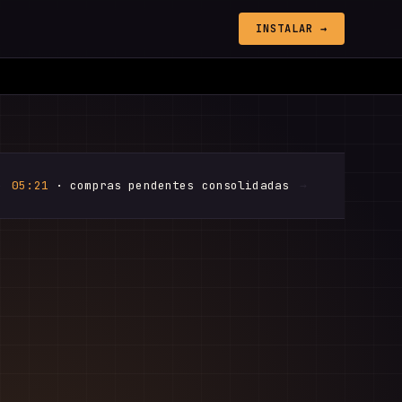
INSTALAR →
→
05:21
· compras pendentes consolidadas
→
05:48
· dúvi