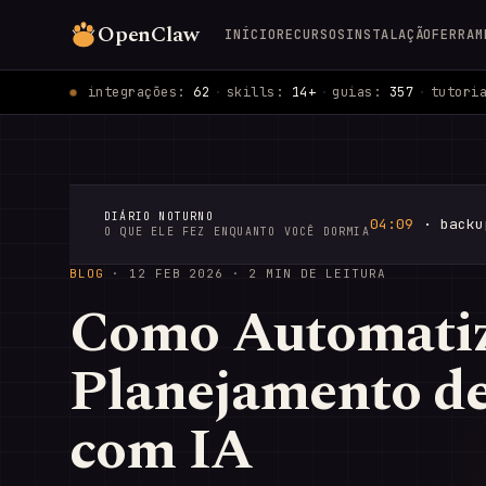
OpenClaw
INÍCIO
RECURSOS
INSTALAÇÃO
FERRAM
integrações:
62
·
skills:
14+
·
guias:
357
·
tutori
DIÁRIO NOTURNO
04:09
· backu
O QUE ELE FEZ ENQUANTO VOCÊ DORMIA
BLOG
·
12 FEB 2026
· 2 MIN DE LEITURA
Como Automati
Planejamento de
com IA