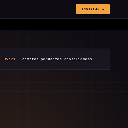
INSTALAR →
→
05:21
· compras pendentes consolidadas
→
05:48
· dúvi