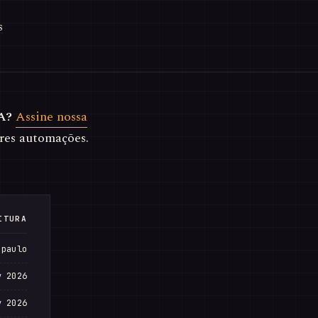
s
A?
Assine nossa
res automações.
ITURA
 paulo
v 2026
v 2026