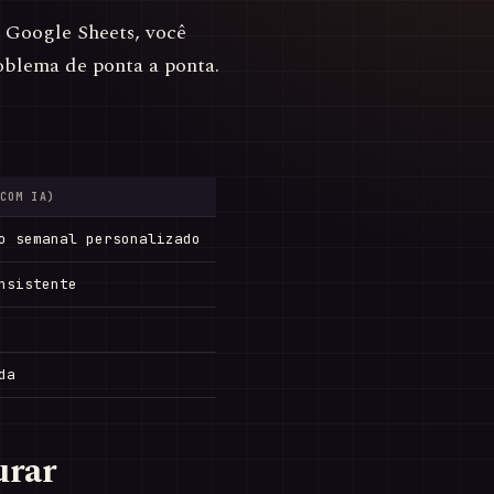
Google Sheets, você
oblema de ponta a ponta.
COM IA)
o semanal personalizado
nsistente
da
urar