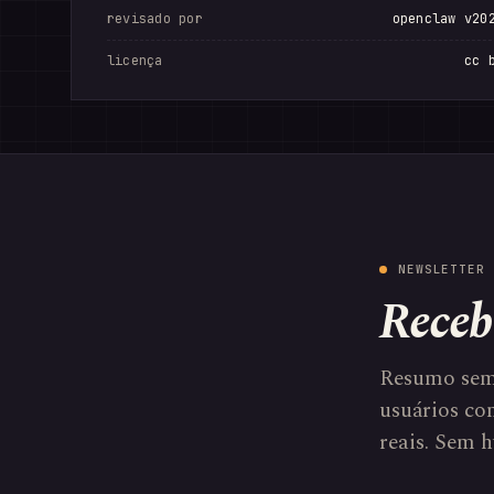
revisado por
openclaw v20
licença
cc 
NEWSLETTER 
Receb
Resumo sem
usuários com
reais. Sem h