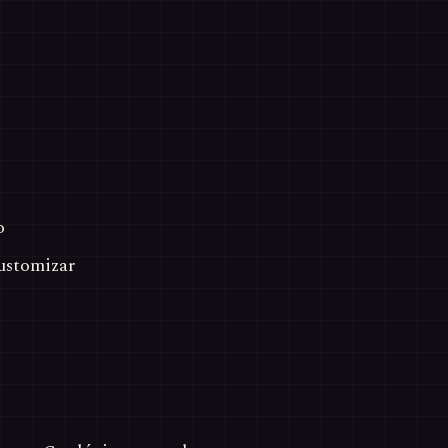
o
ustomizar