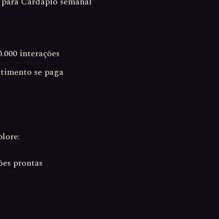
a para Cardápio semanal
0.000 interações
stimento se paga
lore:
es prontas