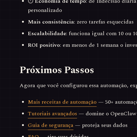
⏱
Economia de tempo
: de Indecisão diári
personalizado
Mais consistência
: zero tarefas esquecidas
Escalabilidade
: funciona igual com 10 ou 1
ROI positivo
: em menos de 1 semana o inve
Próximos Passos
Agora que você configurou essa automação, exp
Mais receitas de automação
— 50+ automaçõ
Tutoriais avançados
— domine o OpenClaw
Guia de segurança
— proteja seus dados
FAQ
— tire suas dúvidas