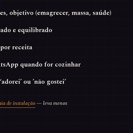
ões, objetivo (emagrecer, massa, saúde)
iado e equilibrado
por receita
atsApp quando for cozinhar
adorei’ ou ’não gostei’
uia de instalação
— leva menos