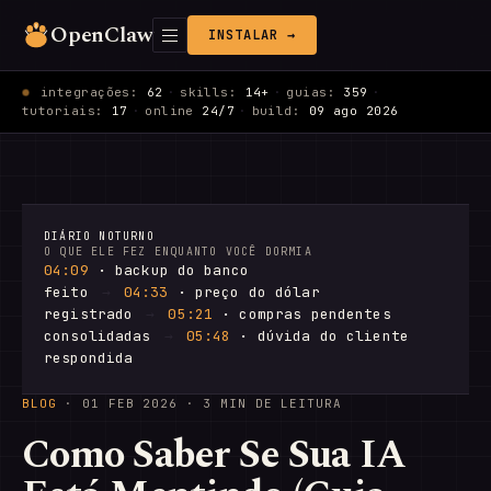
OpenClaw
INSTALAR →
integrações:
62
·
skills:
14+
·
guias:
359
·
tutoriais:
17
·
online
24/7
·
build:
09 ago 2026
DIÁRIO NOTURNO
O QUE ELE FEZ ENQUANTO VOCÊ DORMIA
04:09
· backup do banco
feito
→
04:33
· preço do dólar
registrado
→
05:21
· compras pendentes
consolidadas
→
05:48
· dúvida do cliente
respondida
BLOG
·
01 FEB 2026
· 3 MIN DE LEITURA
Como Saber Se Sua IA