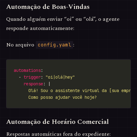
Automação de Boas-Vindas
Quando alguém enviar “oi” ou “olá”, o agente
responde automaticamente:
No arquivo
:
config.yaml
automations
  - 
trigger
: 
"oi|olá|hey"
response
: |
      Como posso ajudar você hoje?
Automação de Horário Comercial
Respostas automáticas fora do expediente: