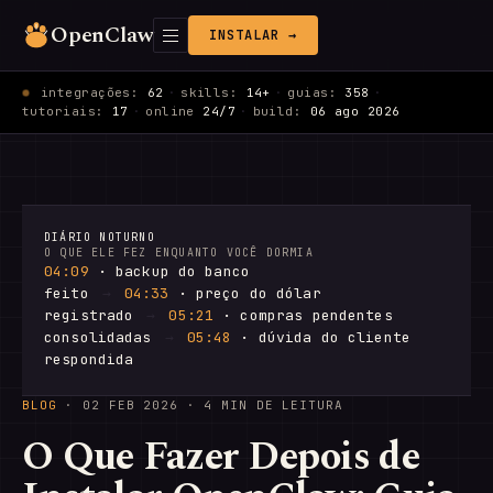
OpenClaw
INSTALAR →
integrações:
62
·
skills:
14+
·
guias:
358
·
tutoriais:
17
·
online
24/7
·
build:
06 ago 2026
DIÁRIO NOTURNO
O QUE ELE FEZ ENQUANTO VOCÊ DORMIA
04:09
· backup do banco
feito
→
04:33
· preço do dólar
registrado
→
05:21
· compras pendentes
consolidadas
→
05:48
· dúvida do cliente
respondida
BLOG
·
02 FEB 2026
· 4 MIN DE LEITURA
O Que Fazer Depois de