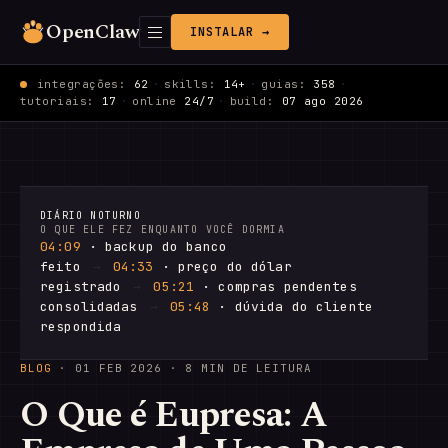
OpenClaw
INSTALAR →
integrações:
62
·
skills:
14+
·
guias:
358
·
tutoriais:
17
·
online
24/7
·
build:
07 ago 2026
DIÁRIO NOTURNO
O QUE ELE FEZ ENQUANTO VOCÊ DORMIA
04:09
· backup do banco
feito
→
04:33
· preço do dólar
registrado
→
05:21
· compras pendentes
consolidadas
→
05:48
· dúvida do cliente
respondida
BLOG
·
01 FEB 2026
· 8 MIN DE LEITURA
O Que é Eupresa: A