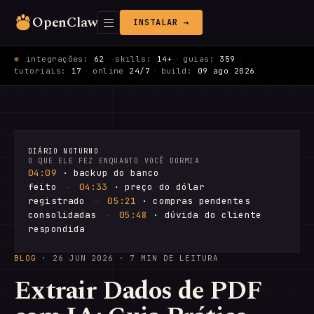
OpenClaw
INSTALAR →
integrações:
62
·
skills:
14+
·
guias:
359
·
tutoriais:
17
·
online
24/7
·
build:
09 ago 2026
DIÁRIO NOTURNO
O QUE ELE FEZ ENQUANTO VOCÊ DORMIA
04:09
· backup do banco
feito
→
04:33
· preço do dólar
registrado
→
05:21
· compras pendentes
consolidadas
→
05:48
· dúvida do cliente
respondida
BLOG
·
26 JUN 2026
· 7 MIN DE LEITURA
Extrair Dados de PDF