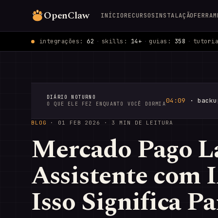
OpenClaw
INÍCIO
RECURSOS
INSTALAÇÃO
FERRAM
integrações:
62
·
skills:
14+
·
guias:
358
·
tutori
DIÁRIO NOTURNO
04:09
· backu
O QUE ELE FEZ ENQUANTO VOCÊ DORMIA
BLOG
·
01 FEB 2026
· 3 MIN DE LEITURA
Mercado Pago L
Assistente com 
Isso Significa P