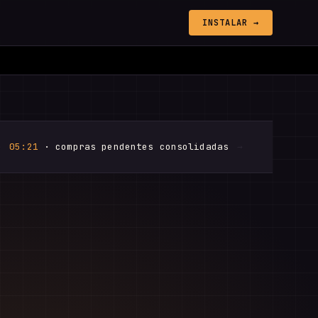
INSTALAR →
→
05:21
· compras pendentes consolidadas
→
05:48
· dúvi