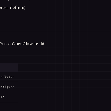
resa definiu)
Pix, o OpenClaw te dá
er lugar
onfigura
ole