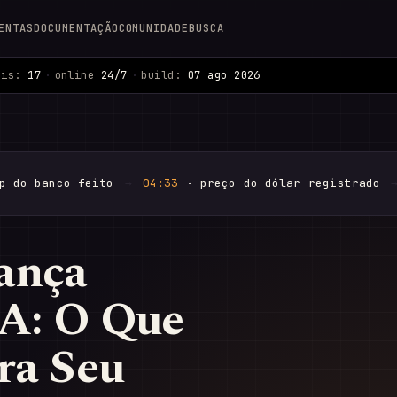
ENTAS
DOCUMENTAÇÃO
COMUNIDADE
BUSCA
ais:
17
·
online
24/7
·
build:
07 ago 2026
p do banco feito
→
04:33
· preço do dólar registrado
ança
IA: O Que
ara Seu