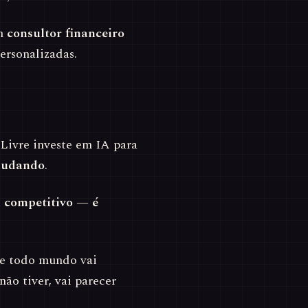
um
consultor financeiro
ersonalizadas.
ivre investe em IA para
mudando
.
l competitivo — é
ve todo mundo vai
ão tiver, vai parecer