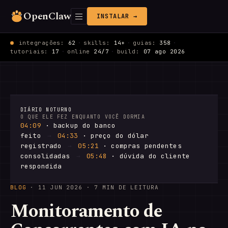
OpenClaw
INSTALAR →
integrações:
62
·
skills:
14+
·
guias:
358
·
tutoriais:
17
·
online
24/7
·
build:
07 ago 2026
DIÁRIO NOTURNO
O QUE ELE FEZ ENQUANTO VOCÊ DORMIA
04:09
· backup do banco
feito
→
04:33
· preço do dólar
registrado
→
05:21
· compras pendentes
consolidadas
→
05:48
· dúvida do cliente
respondida
BLOG
·
11 JUN 2026
· 7 MIN DE LEITURA
Monitoramento de