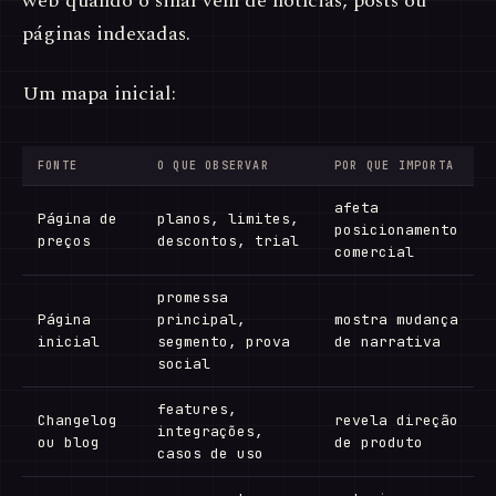
web quando o sinal vem de notícias, posts ou
páginas indexadas.
Um mapa inicial:
FONTE
O QUE OBSERVAR
POR QUE IMPORTA
afeta
Página de
planos, limites,
posicionamento
preços
descontos, trial
comercial
promessa
Página
principal,
mostra mudança
inicial
segmento, prova
de narrativa
social
features,
Changelog
revela direção
integrações,
ou blog
de produto
casos de uso