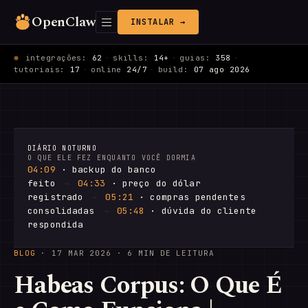
OpenClaw
INSTALAR →
integrações:
62
·
skills:
14+
·
guias:
358
·
tutoriais:
17
·
online
24/7
·
build:
07 ago 2026
DIÁRIO NOTURNO
O QUE ELE FEZ ENQUANTO VOCÊ DORMIA
04:09
· backup do banco
feito
→
04:33
· preço do dólar
registrado
→
05:21
· compras pendentes
consolidadas
→
05:48
· dúvida do cliente
respondida
BLOG
·
17 MAR 2026
· 6 MIN DE LEITURA
Habeas Corpus: O Que É