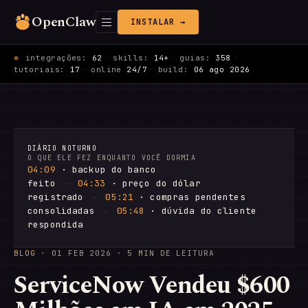
OpenClaw
INSTALAR →
integrações:
62
·
skills:
14+
·
guias:
358
·
tutoriais:
17
·
online
24/7
·
build:
06 ago 2026
DIÁRIO NOTURNO
O QUE ELE FEZ ENQUANTO VOCÊ DORMIA
04:09
· backup do banco
feito
→
04:33
· preço do dólar
registrado
→
05:21
· compras pendentes
consolidadas
→
05:48
· dúvida do cliente
respondida
BLOG
·
01 FEB 2026
· 5 MIN DE LEITURA
ServiceNow Vendeu $600