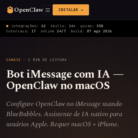
OpenClaw
INSTALAR →
integrações:
62
·
skills:
14+
·
guias:
358
·
tutoriais:
17
·
online
24/7
·
build:
07 ago 2026
CANAIS
· 1 MIN DE LEITURA
Bot iMessage com IA —
OpenClaw no macOS
Configure OpenClaw no iMessage usando
BlueBubbles. Assistente de IA nativo para
usuários Apple. Requer macOS + iPhone.