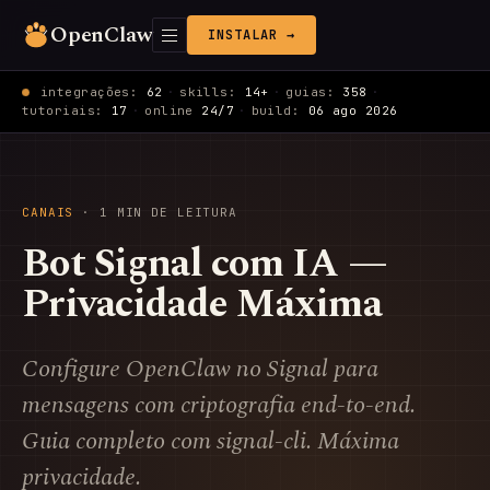
OpenClaw
INSTALAR →
integrações:
62
·
skills:
14+
·
guias:
358
·
tutoriais:
17
·
online
24/7
·
build:
06 ago 2026
CANAIS
· 1 MIN DE LEITURA
Bot Signal com IA —
Privacidade Máxima
Configure OpenClaw no Signal para
mensagens com criptografia end-to-end.
Guia completo com signal-cli. Máxima
privacidade.