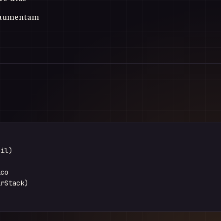
 aumentam


il)



co

rStack)
