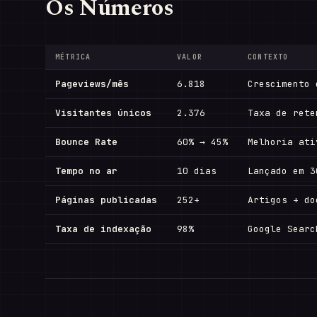
Os Números
MÉTRICA
VALOR
CONTEXTO
Pageviews/mês
6.818
Crescimento 
Visitantes únicos
2.376
Taxa de rete
Bounce Rate
60% → 45%
Melhoria ati
Tempo no ar
10 dias
Lançado em 3
Páginas publicadas
252+
Artigos + do
Taxa de indexação
98%
Google Searc