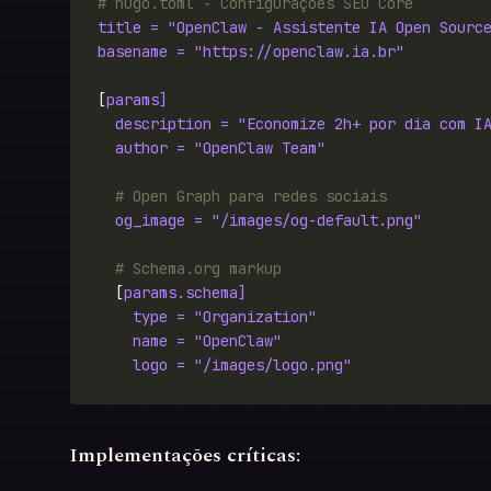
# hugo.toml - Configurações SEO Core
title = "OpenClaw - Assistente IA Open Sourc
basename = "https://openclaw.ia.br"
[
params]
description = "Economize 2h+ por dia com I
author = "OpenClaw Team"
# Open Graph para redes sociais
og_image = "/images/og-default.png"
# Schema.org markup
  [
params.schema]
type = "Organization"
name = "OpenClaw"
logo = "/images/logo.png"
Implementações críticas: