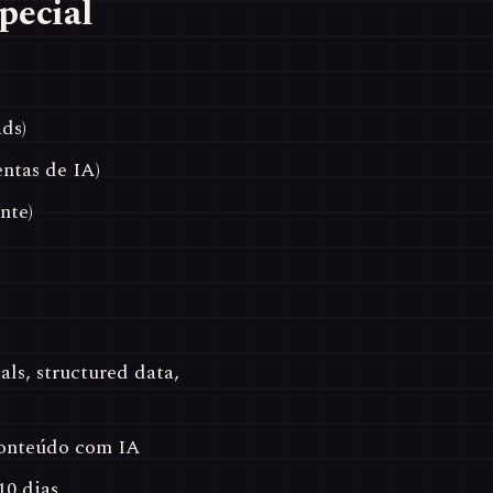
pecial
ds)
ntas de IA)
nte)
s, structured data,
conteúdo com IA
0 dias