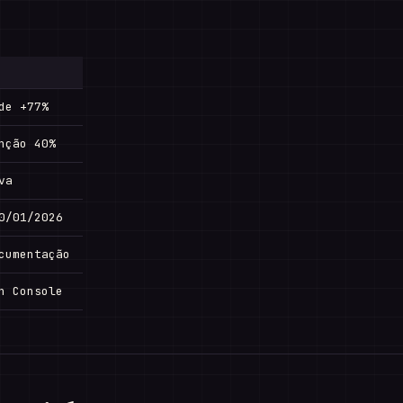
de +77%
nção 40%
va
0/01/2026
cumentação
h Console