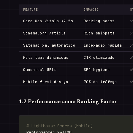
FEATURE
IMPACTO
S
Core Web Vitals <2.5s
Ranking boost
✅
Schema.org Article
Rich snippets
✅
Sitemap.xml automático
Indexação rápida
✅
Meta tags dinâmicas
CTR otimizado
✅
Canonical URLs
SEO hygiene
✅
Mobile-first design
70% do tráfego
✅
1.2 Performance como Ranking Factor
# Lighthouse Scores (Mobile)