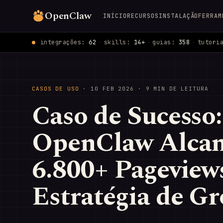
OpenClaw
INÍCIO
RECURSOS
INSTALAÇÃO
FERRAM
integrações:
62
·
skills:
14+
·
guias:
358
·
tutori
CASOS DE USO
·
10 FEB 2026
· 9 MIN DE LEITURA
Caso de Sucesso
OpenClaw Alca
6.800+ Pageview
Estratégia de G