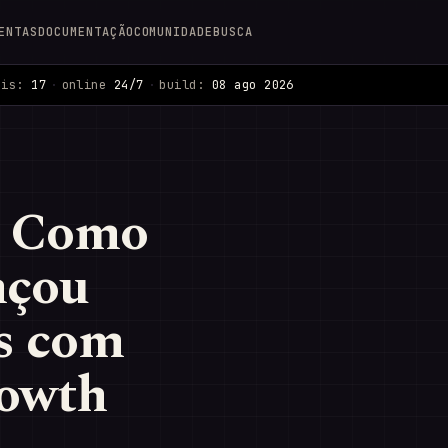
ENTAS
DOCUMENTAÇÃO
COMUNIDADE
BUSCA
ais:
17
·
online
24/7
·
build:
08 ago 2026
: Como
nçou
s com
rowth