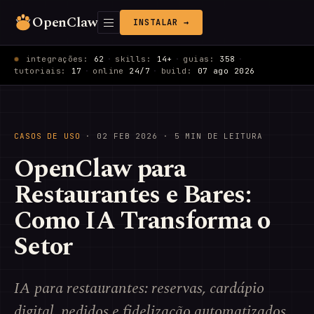
OpenClaw
INSTALAR →
integrações:
62
·
skills:
14+
·
guias:
358
·
tutoriais:
17
·
online
24/7
·
build:
07 ago 2026
CASOS DE USO
·
02 FEB 2026
· 5 MIN DE LEITURA
OpenClaw para
Restaurantes e Bares:
Como IA Transforma o
Setor
IA para restaurantes: reservas, cardápio
digital, pedidos e fidelização automatizados