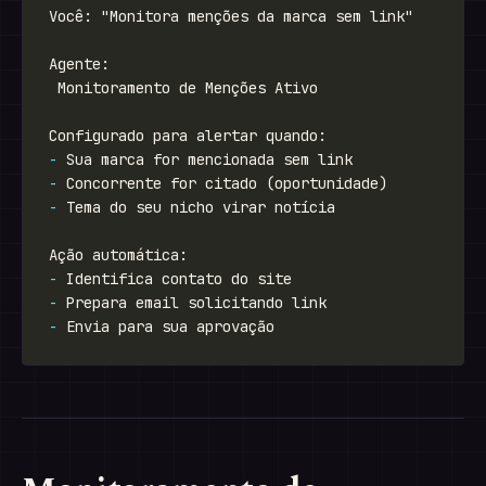
-
-
-
-
-
-