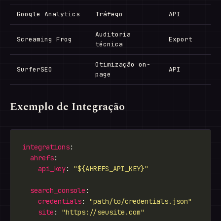
Google Analytics
Tráfego
API
Auditoria
Screaming Frog
Export
técnica
Otimização on-
SurferSEO
API
page
Exemplo de Integração
integrations
ahrefs
api_key
: 
"${AHREFS_API_KEY}"
search_console
credentials
: 
"path/to/credentials.json"
site
: 
"https://seusite.com"