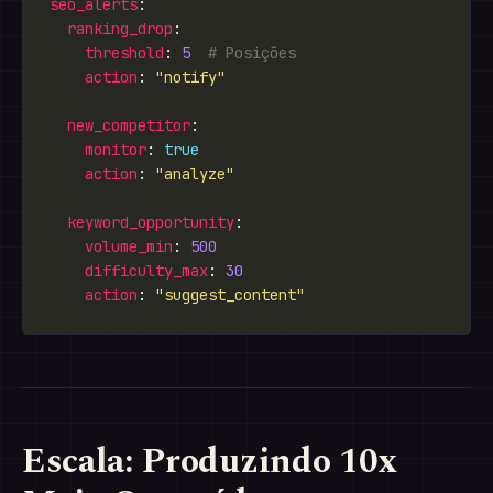
seo_alerts
ranking_drop
threshold
: 
5
# Posições
action
: 
"notify"
new_competitor
monitor
: 
true
action
: 
"analyze"
keyword_opportunity
volume_min
: 
500
difficulty_max
: 
30
action
: 
"suggest_content"
Escala: Produzindo 10x