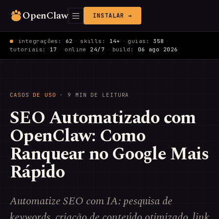
OpenClaw
INSTALAR →
integrações:
62
·
skills:
14+
·
guias:
358
·
tutoriais:
17
·
online
24/7
·
build:
06 ago 2026
CASOS DE USO
· 9 MIN DE LEITURA
SEO Automatizado com
OpenClaw: Como
Ranquear no Google Mais
Rápido
Automatize SEO com IA: pesquisa de
keywords, criação de conteúdo otimizado, link