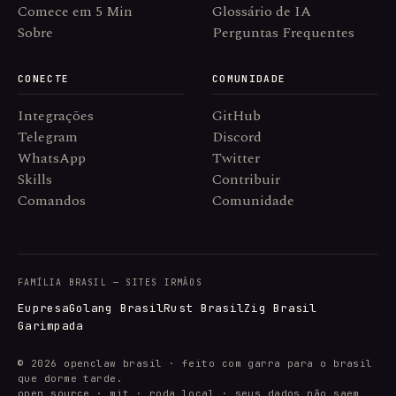
Comece em 5 Min
Glossário de IA
Sobre
Perguntas Frequentes
CONECTE
COMUNIDADE
Integrações
GitHub
Telegram
Discord
WhatsApp
Twitter
Skills
Contribuir
Comandos
Comunidade
FAMÍLIA BRASIL — SITES IRMÃOS
Eupresa
Golang Brasil
Rust Brasil
Zig Brasil
Garimpada
© 2026 openclaw brasil · feito com garra para o brasil
que dorme tarde.
open source · mit · roda local · seus dados não saem