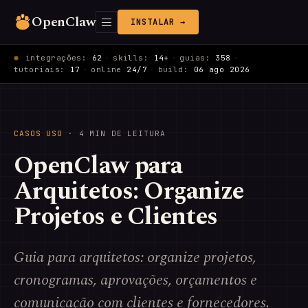
OpenClaw
INSTALAR →
integrações:
62
·
skills:
14+
·
guias:
358
·
tutoriais:
17
·
online
24/7
·
build:
06 ago 2026
CASOS USO
· 4 MIN DE LEITURA
OpenClaw para
Arquitetos: Organize
Projetos e Clientes
Guia para arquitetos: organize projetos,
cronogramas, aprovações, orçamentos e
comunicação com clientes e fornecedores.