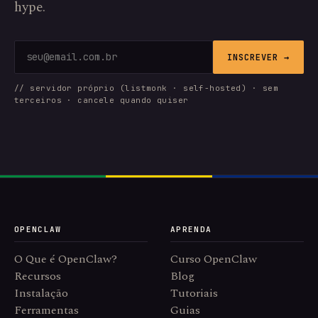
hype.
INSCREVER →
// servidor próprio (listmonk · self-hosted) · sem
terceiros · cancele quando quiser
OPENCLAW
APRENDA
O Que é OpenClaw?
Curso OpenClaw
Recursos
Blog
Instalação
Tutoriais
Ferramentas
Guias