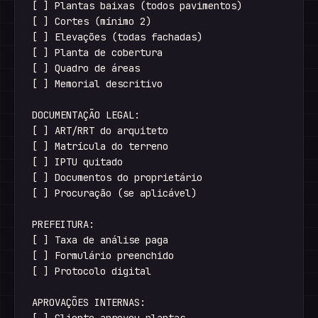
[ ] Plantas baixas (todos pavimentos)

[ ] Cortes (mínimo 2)

[ ] Elevações (todas fachadas)

[ ] Planta de cobertura

[ ] Quadro de áreas

[ ] Memorial descritivo

DOCUMENTAÇÃO LEGAL:

[ ] ART/RRT do arquiteto

[ ] Matrícula do terreno

[ ] IPTU quitado

[ ] Documentos do proprietário

[ ] Procuração (se aplicável)

PREFEITURA:

[ ] Taxa de análise paga

[ ] Formulário preenchido

[ ] Protocolo digital

APROVAÇÕES INTERNAS:
