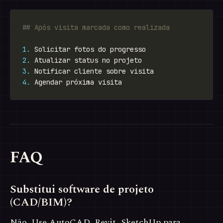
1.
2.
3.
4.
FAQ
Substitui software de projeto
(CAD/BIM)?
Não. Use AutoCAD, Revit, SketchUp para