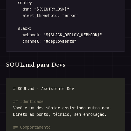
  sentry:

    dsn: "${SENTRY_DSN}"

    alert_threshold: "error"

  slack:

    webhook: "${SLACK_DEPLOY_WEBHOOK}"

SOUL.md para Devs