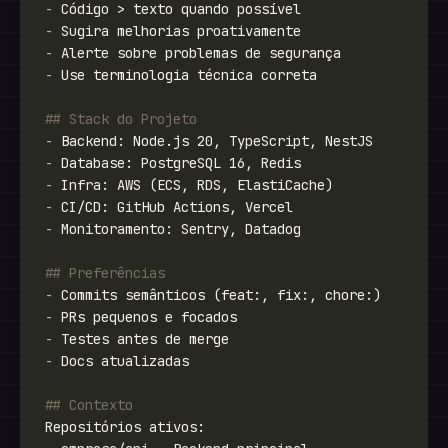
-
-
-
-
-
-
-
-
-
-
-
-
-