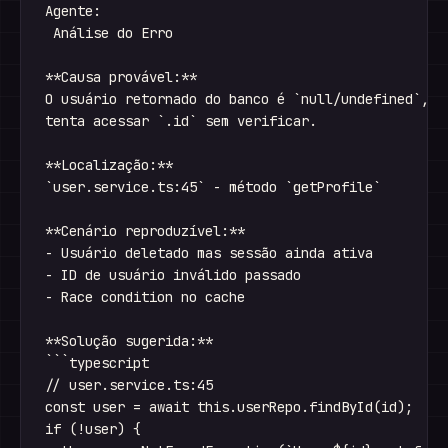
Agente:

 Análise do Erro

**Causa provável:** 

O usuário retornado do banco é `null/undefined`, ma
tenta acessar `.id` sem verificar.

**Localização:** 

`user.service.ts:45` - método `getProfile`

**Cenário reproduzível:**

- Usuário deletado mas sessão ainda ativa

- ID de usuário inválido passado

- Race condition no cache

**Solução sugerida:**

```typescript

// user.service.ts:45

const user = await this.userRepo.findById(id);

if (!user) {
