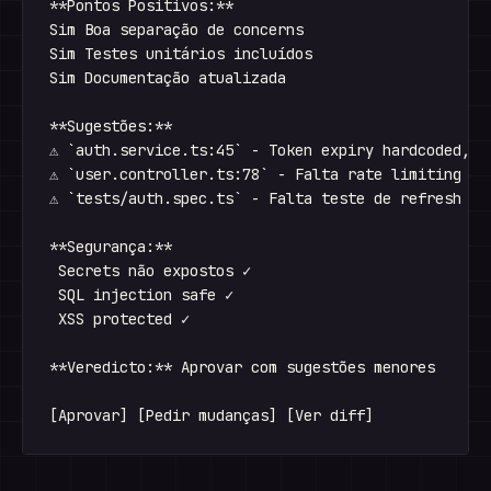
**Pontos Positivos:**

Sim Boa separação de concerns

Sim Testes unitários incluídos

Sim Documentação atualizada

**Sugestões:**

⚠ `auth.service.ts:45` - Token expiry hardcoded, co
⚠ `user.controller.ts:78` - Falta rate limiting no 
⚠ `tests/auth.spec.ts` - Falta teste de refresh tok
**Segurança:**

 Secrets não expostos ✓

 SQL injection safe ✓

 XSS protected ✓

**Veredicto:** Aprovar com sugestões menores
