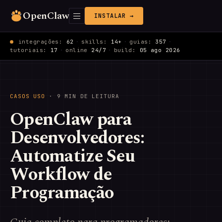
OpenClaw
INSTALAR →
integrações:
62
·
skills:
14+
·
guias:
357
·
tutoriais:
17
·
online
24/7
·
build:
05 ago 2026
CASOS USO
· 9 MIN DE LEITURA
OpenClaw para
Desenvolvedores:
Automatize Seu
Workflow de
Programação