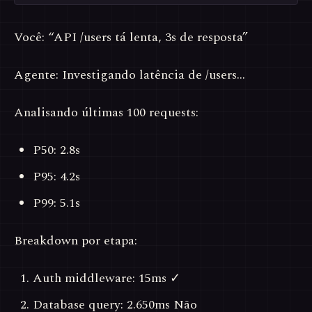
Você: “API /users tá lenta, 3s de resposta”
Agente: Investigando latência de /users…
Analisando últimas 100 requests:
P50: 2.8s
P95: 4.2s
P99: 5.1s
Breakdown por etapa:
Auth middleware: 15ms ✓
Database query: 2.650ms Não