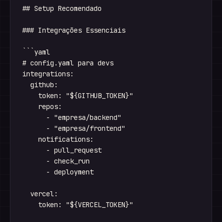
## Setup Recomendado

### Integrações Essenciais

```yaml

# config.yaml para devs

integrations:

  github:

    token: "${GITHUB_TOKEN}"

    repos:

      - "empresa/backend"

      - "empresa/frontend"

    notifications:

      - pull_request

      - check_run

      - deployment

  vercel:

    token: "${VERCEL_TOKEN}"
