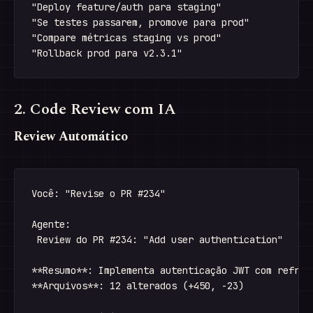
"Deploy feature/auth para staging"

"Se testes passarem, promove para prod"

"Compare métricas staging vs prod"

2. Code Review com IA
Review Automático
Você: "Revise o PR #234"

Agente:

 Review do PR #234: "Add user authentication"

**Resumo**: Implementa autenticação JWT com refresh
**Arquivos**: 12 alterados (+450, -23)
