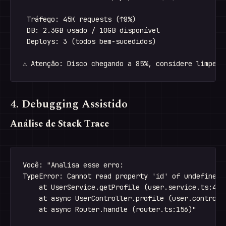
 Tráfego: 45K requests (↑8%)

 DB: 2.3GB usado / 10GB disponível

 Deploys: 3 (todos bem-sucedidos)

4. Debugging Assistido
Análise de Stack Trace
Você: "Analisa esse erro:

TypeError: Cannot read property 'id' of undefined

    at UserService.getProfile (user.service.ts:45)

    at async UserController.profile (user.controlle
    at async Router.handle (router.ts:156)"
