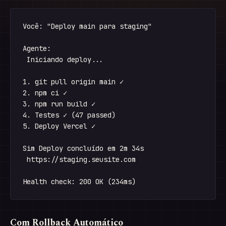
Você: "Deploy main para staging"

Agente:

 Iniciando deploy...

1. git pull origin main ✓

2. npm ci ✓

3. npm run build ✓

4. Testes ✓ (47 passed)

5. Deploy Vercel ✓

Sim Deploy concluído em 2m 34s

 https://staging.seusite.com

Com Rollback Automático