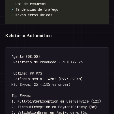
-
-
-
Relatório Automático
Agente (08:00):

 Relatório de Produção - 30/01/2026

 Uptime: 99.97%

 Latência média: 145ms (P99: 890ms)

Não Erros: 23 (↓15% vs ontem)

Top Erros:

1. NullPointerException em UserService (12x)

2. TimeoutException em PaymentGateway (8x)

3. ValidationError em /api/orders (3x)
