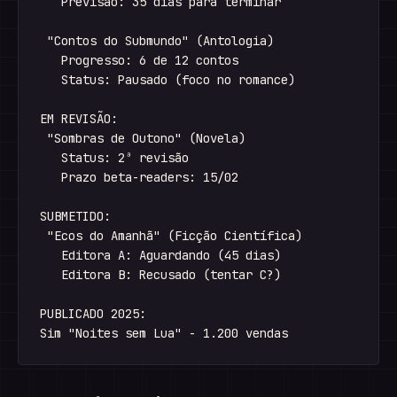
   Previsão: 35 dias para terminar

 "Contos do Submundo" (Antologia)

   Progresso: 6 de 12 contos

   Status: Pausado (foco no romance)

EM REVISÃO:

 "Sombras de Outono" (Novela)

   Status: 2ª revisão

   Prazo beta-readers: 15/02

SUBMETIDO:

 "Ecos do Amanhã" (Ficção Científica)

   Editora A: Aguardando (45 dias)

   Editora B: Recusado (tentar C?)

PUBLICADO 2025:
