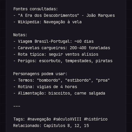
Fontes consultadas:

- "A Era dos Descobrimentos" - João Marques

- Wikipedia: Navegação à vela

Notas:

- Viagem Brasil-Portugal: ~60 dias

- Caravelas cargueiras: 200-400 toneladas

- Rota típica: seguir ventos alísios

- Perigos: escorbuto, tempestades, piratas

Personagens podem usar:

- Termos: "bombordo", "estibordo", "proa"

- Rotina: vigias de 4 horas

- Alimentação: biscoitos, carne salgada

---

Tags: #navegação #séculoXVIII #histórico
