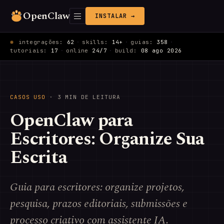
OpenClaw
INSTALAR →
integrações:
62
·
skills:
14+
·
guias:
358
·
tutoriais:
17
·
online
24/7
·
build:
08 ago 2026
CASOS USO
· 3 MIN DE LEITURA
OpenClaw para
Escritores: Organize Sua
Escrita
Guia para escritores: organize projetos,
pesquisa, prazos editoriais, submissões e
processo criativo com assistente IA.