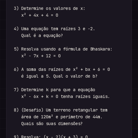
3) Determine os valores de x:

   x² + 4x + 4 = 0

4) Uma equação tem raízes 3 e -2. 

   Qual é a equação?

5) Resolva usando a fórmula de Bhaskara:

   x² - 7x + 12 = 0

6) A soma das raízes de x² + bx + 6 = 0 

   é igual a 5. Qual o valor de b?

7) Determine k para que a equação 

   x² - 6x + k = 0 tenha raízes iguais.

8) (Desafio) Um terreno retangular tem 

   área de 120m² e perímetro de 44m. 

   Quais são suas dimensões?

9) Resolva: (x - 2)(x + 3) = 0
