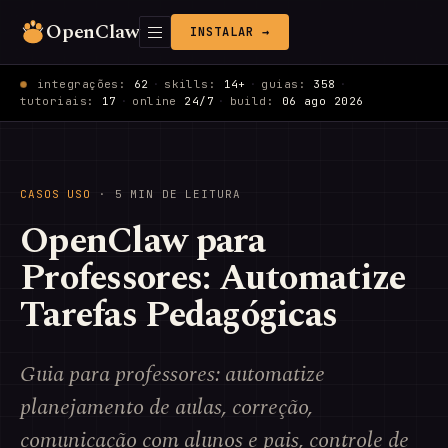
OpenClaw
INSTALAR →
integrações:
62
·
skills:
14+
·
guias:
358
·
tutoriais:
17
·
online
24/7
·
build:
06 ago 2026
CASOS USO
· 5 MIN DE LEITURA
OpenClaw para
Professores: Automatize
Tarefas Pedagógicas
Guia para professores: automatize
planejamento de aulas, correção,
comunicação com alunos e pais, controle de