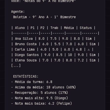
Você: "Notas do 9º A no bimestre"

Agente:

 Boletim - 9º Ano A - 1º Bimestre

| Aluno | P1 | P2 | Trab | Média | Status |

|-------|-----|-----|------|-------|--------|

| Ana Silva | 8.0 | 7.5 | 9.0 | 8.0 | Sim |

| Bruno Costa | 6.0 | 5.5 | 7.0 | 6.0 | Sim |

| Carla Lima | 4.0 | 5.0 | 6.0 | 4.8 | ⚠ |

| Diego Santos | 9.0 | 8.5 | 10 | 9.0 | Sim |

| Elena Souza | 7.0 | 7.0 | 8.0 | 7.2 | Sim |

[...]

 ESTATÍSTICAS:

- Média da turma: 6.8

- Acima da média: 18 alunos (60%)

- Recuperação: 5 alunos (17%)

- Nota mais alta: 9.5 (Diego)

- Nota mais baixa: 4.2 (Felipe)
