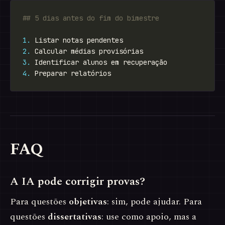
1.
2.
3.
4.
FAQ
A IA pode corrigir provas?
Para questões
objetivas
: sim, pode ajudar. Para
questões
dissertativas
: use como apoio, mas a