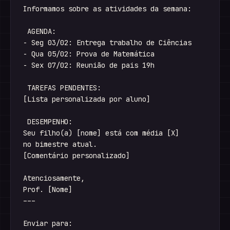
Informamos sobre as atividades da semana:

 AGENDA:

- Seg 03/02: Entrega trabalho de Ciências

- Qua 05/02: Prova de Matemática

- Sex 07/02: Reunião de pais 19h

 TAREFAS PENDENTES:

[Lista personalizada por aluno]

 DESEMPENHO:

Seu filho(a) [nome] está com média [X] 

no bimestre atual.

[Comentário personalizado]

Atenciosamente,

Prof. [Nome]

---

Enviar para:
