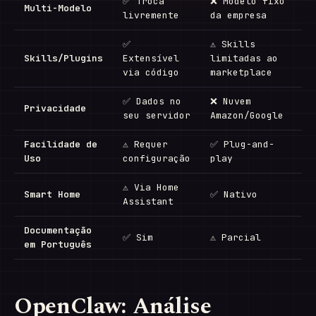
✅ Troca
❌ Modelo fixo
Multi-Modelo
livremente
da empresa
✅
⚠ Skills
Skills/Plugins
Extensível
limitadas ao
via código
marketplace
✅ Dados no
❌ Nuvem
Privacidade
seu servidor
Amazon/Google
Facilidade de
⚠ Requer
✅ Plug-and-
Uso
configuração
play
⚠ Via Home
Smart Home
✅ Nativo
Assistant
Documentação
✅ Sim
⚠ Parcial
em Português
OpenClaw: Análise