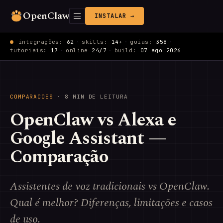
OpenClaw
INSTALAR →
integrações:
62
·
skills:
14+
·
guias:
358
·
tutoriais:
17
·
online
24/7
·
build:
07 ago 2026
COMPARACOES
· 8 MIN DE LEITURA
OpenClaw vs Alexa e
Google Assistant —
Comparação
Assistentes de voz tradicionais vs OpenClaw.
Qual é melhor? Diferenças, limitações e casos
de uso.