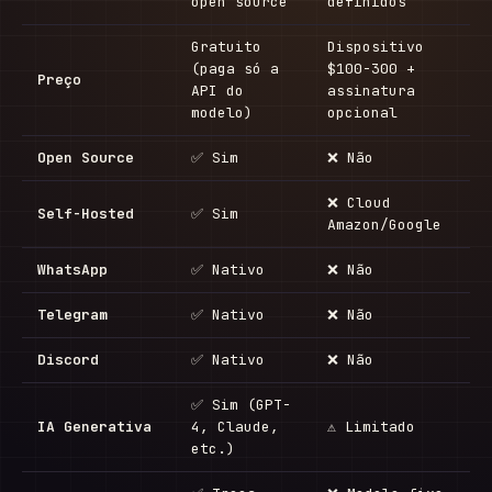
open source
definidos
Gratuito
Dispositivo
(paga só a
$100-300 +
Preço
API do
assinatura
modelo)
opcional
Open Source
✅ Sim
❌ Não
❌ Cloud
Self-Hosted
✅ Sim
Amazon/Google
WhatsApp
✅ Nativo
❌ Não
Telegram
✅ Nativo
❌ Não
Discord
✅ Nativo
❌ Não
✅ Sim (GPT-
IA Generativa
4, Claude,
⚠ Limitado
etc.)