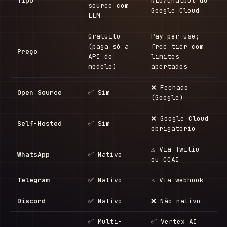
Tipo
NLU/chatbot do
source com
Google Cloud
LLM
Gratuito
Pay-per-use;
(paga só a
free tier com
Preço
API do
limites
modelo)
apertados
❌ Fechado
Open Source
✅ Sim
(Google)
❌ Google Cloud
Self-Hosted
✅ Sim
obrigatório
⚠ Via Twilio
WhatsApp
✅ Nativo
ou CCAI
Telegram
✅ Nativo
⚠ Via webhook
Discord
✅ Nativo
❌ Não nativo
✅ Multi-
✅ Vertex AI