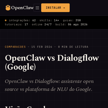
OpenClaw
INSTALAR →
integrações:
62
·
skills:
14+
·
guias:
358
·
tutoriais:
17
·
online
24/7
·
build:
06 ago 2026
COMPARACOES
·
15 FEB 2026
· 8 MIN DE LEITURA
OpenClaw vs Dialogflow
(Google)
OpenClaw vs Dialogflow: assistente open
source vs plataforma de NLU do Google.