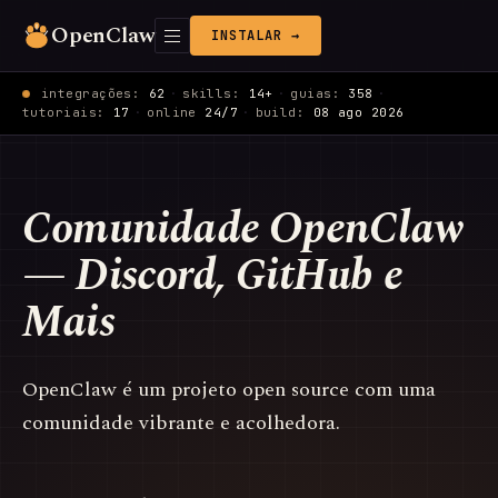
OpenClaw
INSTALAR →
integrações:
62
·
skills:
14+
·
guias:
358
·
tutoriais:
17
·
online
24/7
·
build:
08 ago 2026
Comunidade OpenClaw
— Discord, GitHub e
Mais
OpenClaw é um projeto open source com uma
comunidade vibrante e acolhedora.