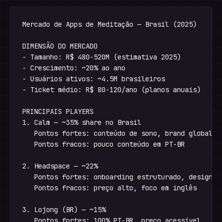
Mercado de Apps de Meditação — Brasil (2025)

DIMENSÃO DO MERCADO

- Tamanho: R$ 480-520M (estimativa 2025)

- Crescimento: ~20% ao ano

- Usuários ativos: ~4.5M brasileiros

- Ticket médio: R$ 80-120/ano (planos anuais)

PRINCIPAIS PLAYERS

1. Calm — ~35% share no Brasil

   Pontos fortes: conteúdo de sono, brand global

   Pontos fracos: pouco conteúdo em PT-BR

2. Headspace — ~22%

   Pontos fortes: onboarding estruturado, design

   Pontos fracos: preço alto, foco em inglês

3. Lojong (BR) — ~15%

   Pontos fortes: 100% PT-BR, preço acessível
