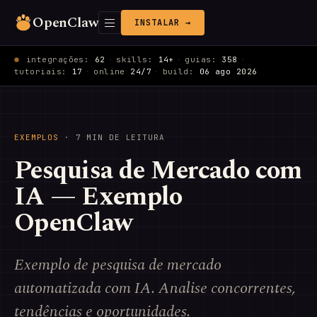
OpenClaw
INSTALAR →
integrações:
62
·
skills:
14+
·
guias:
358
·
tutoriais:
17
·
online
24/7
·
build:
06 ago 2026
EXEMPLOS
· 7 MIN DE LEITURA
Pesquisa de Mercado com
IA — Exemplo
OpenClaw
Exemplo de pesquisa de mercado
automatizada com IA. Analise concorrentes,
tendências e oportunidades.