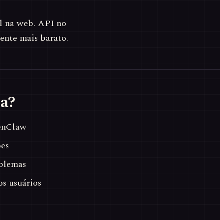
l na web. API no
ente mais barato.
a?
enClaw
ões
blemas
s usuários