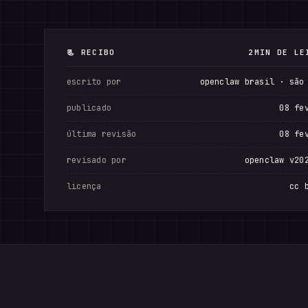
📃 RECIBO
2MIN DE LE
escrito por
openclaw brasil · são
publicado
08 fe
última revisão
08 fe
revisado por
openclaw v20
licença
cc 