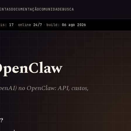
ENTAS
DOCUMENTAÇÃO
COMUNIDADE
BUSCA
ais:
17
·
online
24/7
·
build:
06 ago 2026
OpenClaw
penAI) no OpenClaw: API, custos,
?