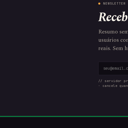
NEWSLETTER 
Receb
Resumo sem
usuários com
reais. Sem h
// servidor p
· cancele qua