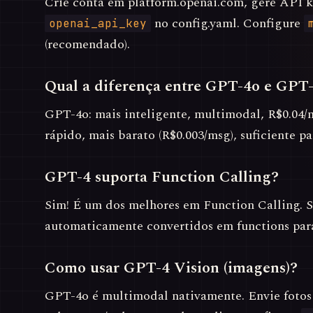
Crie conta em platform.openai.com, gere API k
no config.yaml. Configure
openai_api_key
(recomendado).
Qual a diferença entre GPT-4o e GPT
GPT-4o: mais inteligente, multimodal, R$0.04/
rápido, mais barato (R$0.003/msg), suficiente pa
GPT-4 suporta Function Calling?
Sim! É um dos melhores em Function Calling. 
automaticamente convertidos em functions par
Como usar GPT-4 Vision (imagens)?
GPT-4o é multimodal nativamente. Envie fotos