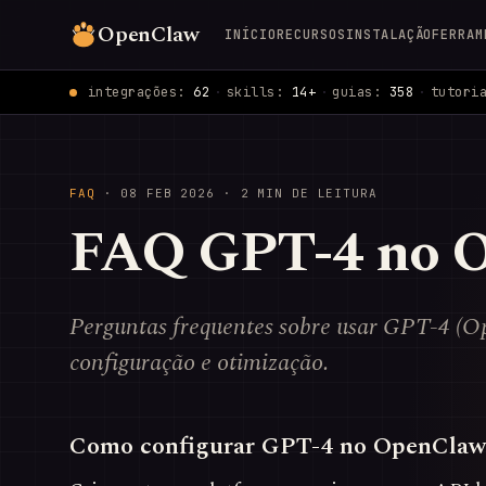
OpenClaw
INÍCIO
RECURSOS
INSTALAÇÃO
FERRAM
integrações:
62
·
skills:
14+
·
guias:
358
·
tutori
FAQ
·
08 FEB 2026
· 2 MIN DE LEITURA
FAQ GPT-4 no 
Perguntas frequentes sobre usar GPT-4 (O
configuração e otimização.
Como configurar GPT-4 no OpenClaw