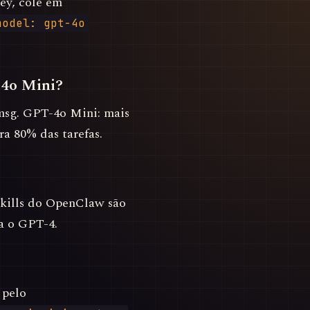
ey, cole em
model: gpt-4o
-4o Mini?
msg. GPT-4o Mini: mais
ra 80% das tarefas.
Skills do OpenClaw são
a o GPT-4.
 pelo