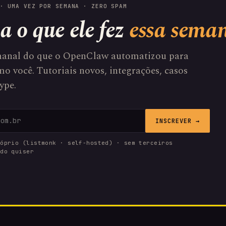
· UMA VEZ POR SEMANA · ZERO SPAM
a o que ele fez
essa sema
anal do que o OpenClaw automatizou para
o você. Tutoriais novos, integrações, casos
ype.
INSCREVER →
róprio (listmonk · self-hosted) · sem terceiros
ndo quiser