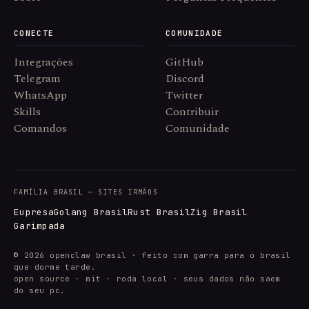
CONECTE
COMUNIDADE
Integrações
GitHub
Telegram
Discord
WhatsApp
Twitter
Skills
Contribuir
Comandos
Comunidade
FAMÍLIA BRASIL — SITES IRMÃOS
Eupresa
Golang Brasil
Rust Brasil
Zig Brasil
Garimpada
© 2026 openclaw brasil · feito com garra para o brasil
que dorme tarde.
open source · mit · roda local · seus dados não saem
do seu pc.