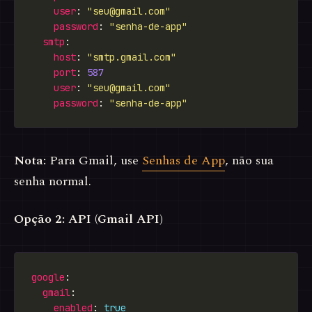
user
: 
"
seu@gmail.com
"
password
: 
"senha-de-app"
smtp
host
: 
"smtp.gmail.com"
port
: 
587
user
: 
"
seu@gmail.com
"
password
: 
"senha-de-app"
Nota:
Para Gmail, use
Senhas de App
, não sua
senha normal.
Opção 2: API (Gmail API)
google
gmail
enabled
: 
true