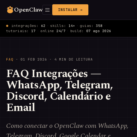
OpenClaw
INSTALAR →
integrações:
62
·
skills:
14+
·
guias:
358
·
tutoriais:
17
·
online
24/7
·
build:
07 ago 2026
FAQ
·
01 FEB 2026
· 4 MIN DE LEITURA
FAQ Integrações —
WhatsApp, Telegram,
Discord, Calendário e
Email
Como conectar o OpenClaw com WhatsApp,
Telegram, Discord, Google Calendar e