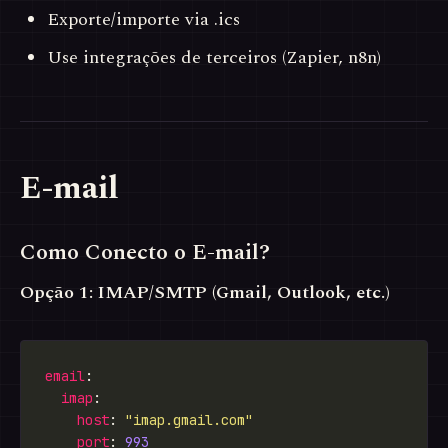
Exporte/importe via .ics
Use integrações de terceiros (Zapier, n8n)
E-mail
Como Conecto o E-mail?
Opção 1: IMAP/SMTP (Gmail, Outlook, etc.)
email
imap
host
: 
"imap.gmail.com"
port
: 
993