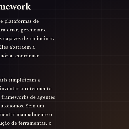
amework
 e plataformas de
ra criar, gerenciar e
capazes de raciocinar,
Eles abstraem a
mória, coordenar
ls simplificam a
einventar o roteamento
, frameworks de agentes
s autônomos. Sem um
ementar manualmente o
cução de ferramentas, o