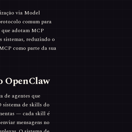
ização via Model
 protocolo comum para
ks que adotam MCP
s sistemas, reduzindo o
a MCP como parte da sua
no OpenClaw
a de agentes que
 sistema de skills do
entas — cada skill é
 enviar mensagens no
mplexas. O sistema de