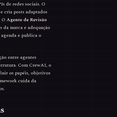
s de redes sociais. O
 e cria posts adaptados
. O
Agente de Revisão
es da marca e adequação
agenda e publica o
ão entre agentes
estrutura. Com CrewAI, o
nir os papéis, objetivos
amework cuida da
os.
as