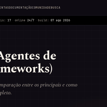
ENTAS
DOCUMENTAÇÃO
COMUNIDADE
BUSCA
ais:
17
·
online
24/7
·
build:
07 ago 2026
Agentes de
ameworks)
mparação entre os principais e como
pleto.