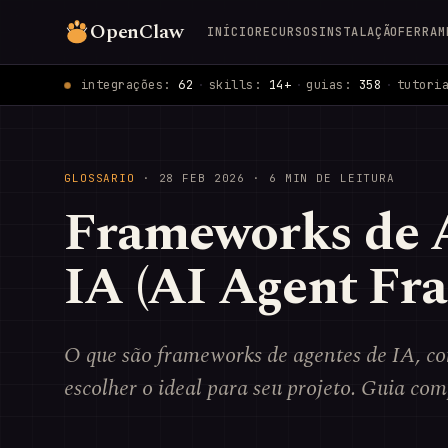
OpenClaw
INÍCIO
RECURSOS
INSTALAÇÃO
FERRAM
integrações:
62
·
skills:
14+
·
guias:
358
·
tutori
GLOSSARIO
·
28 FEB 2026
· 6 MIN DE LEITURA
Frameworks de 
IA (AI Agent Fr
O que são frameworks de agentes de IA, co
escolher o ideal para seu projeto. Guia com