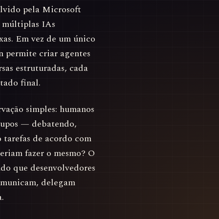
vido pela Microsoft
múltiplas IAs
exas. Em vez de um único
 permite criar agentes
sas estruturadas, cada
tado final.
rvação simples: humanos
rupos — debatendo,
o tarefas de acordo com
deriam fazer o mesmo? O
ndo que desenvolvedores
comunicam, delegam
.