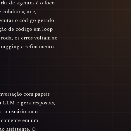
ks de agentes é o foco
 colaboração e,
ecutar o código gerado
ução de código em loop
 roda, os erros voltam ao
ebugging e refinamento
nversação com papéis
 LLM e gera respostas,
a o usuário ou o
ticamente em um
ao assistente. O