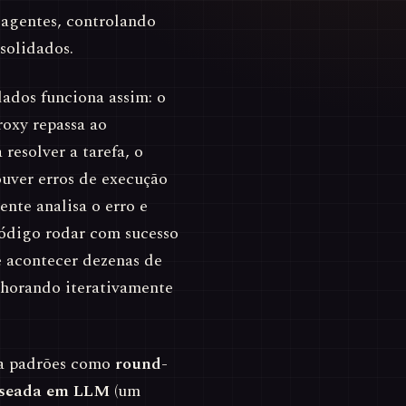
 agentes, controlando
solidados.
dados funciona assim: o
roxy repassa ao
 resolver a tarefa, o
uver erros de execução
tente analisa o erro e
 código rodar com sucesso
e acontecer dezenas de
lhorando iterativamente
ta padrões como
round-
aseada em LLM
(um