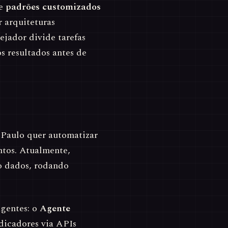
 e
padrões customizados
r arquiteturas
ejador divide tarefas
os resultados antes de
 Paulo quer automatizar
ntos. Atualmente,
do dados, rodando
gentes: o
Agente
dicadores via APIs