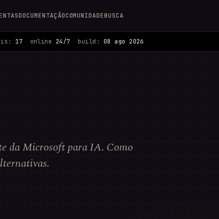
ENTAS
DOCUMENTAÇÃO
COMUNIDADE
BUSCA
ais:
17
·
online
24/7
·
build:
08 ago 2026
te da Microsoft para IA. Como
lternativas.