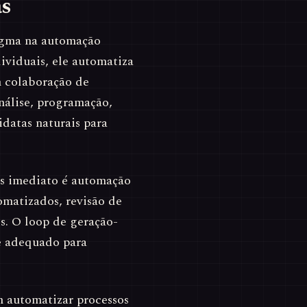
as
igma na automação
dividuais, ele automatiza
m colaboração de
análise, programação,
datas naturais para
is imediato é automação
omatizados, revisão de
s. O loop de geração-
e adequado para
em automatizar processos