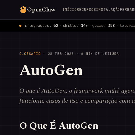
OpenClaw
INÍCIO
RECURSOS
INSTALAÇÃO
FERRAM
integrações:
62
·
skills:
14+
·
guias:
358
·
tutori
GLOSSARIO
·
28 FEB 2026
· 6 MIN DE LEITURA
AutoGen
O que é AutoGen, o framework multi-agen
funciona, casos de uso e comparação com a
O Que É AutoGen