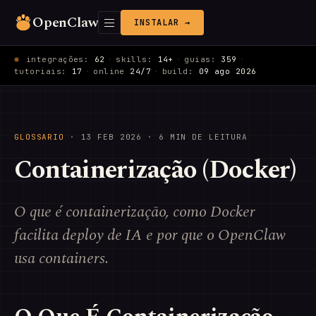
OpenClaw
INSTALAR →
integrações:
62
·
skills:
14+
·
guias:
359
·
tutoriais:
17
·
online
24/7
·
build:
09 ago 2026
GLOSSARIO
·
13 FEB 2026
· 6 MIN DE LEITURA
Containerização (Docker)
O que é containerização, como Docker
facilita deploy de IA e por que o OpenClaw
usa containers.