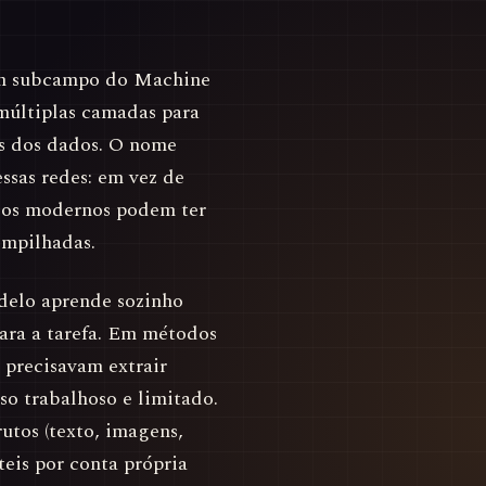
um subcampo do Machine
 múltiplas camadas para
as dos dados. O nome
sas redes: em vez de
los modernos podem ter
empilhadas.
delo aprende sozinho
para a tarefa. Em métodos
 precisavam extrair
so trabalhoso e limitado.
utos (texto, imagens,
teis por conta própria