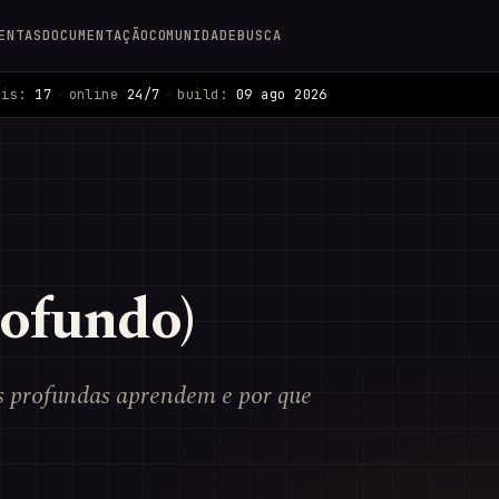
ENTAS
DOCUMENTAÇÃO
COMUNIDADE
BUSCA
ais:
17
·
online
24/7
·
build:
09 ago 2026
ofundo)
s profundas aprendem e por que