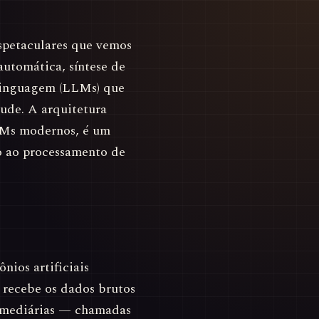
spetaculares que vemos
utomática, síntese de
 linguagem (LLMs) que
ude. A arquitetura
LMs modernos, é um
o ao processamento de
ios artificiais
recebe os dados brutos
ermediárias — chamadas