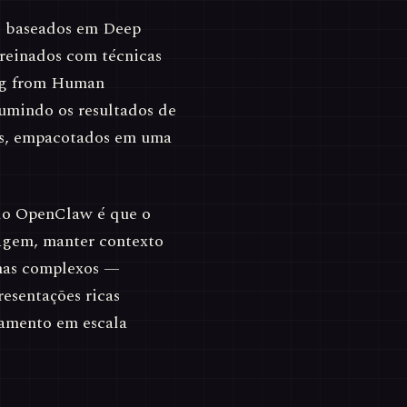
s baseados em Deep
reinados com técnicas
ng from Human
umindo os resultados de
as, empacotados em uma
o do OpenClaw é que o
uagem, manter contexto
emas complexos —
esentações ricas
namento em escala