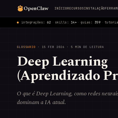
OpenClaw
INÍCIO
RECURSOS
INSTALAÇÃO
FERRAM
integrações:
62
·
skills:
14+
·
guias:
359
·
tutori
GLOSSARIO
·
15 FEB 2026
· 5 MIN DE LEITURA
Deep Learning
(Aprendizado Pr
O que é Deep Learning, como redes neurai
dominam a IA atual.