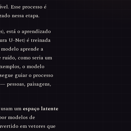
vel. Esse processo é
ado nessa etapa.
s), está o aprendizado
ura U-Net) é treinada
O modelo aprende a
 ruído, como seria um
exemplos, o modelo
nsegue guiar o processo
— pessoas, paisagens,
s usam um
espaço latente
por modelos de
nvertido em vetores que