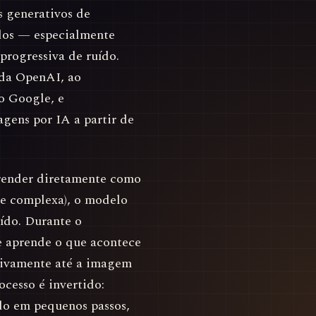
 generativos de
ados — especialmente
rogressiva de ruído.
 da OpenAI, ao
o Google, e
gens por IA a partir de
prender diretamente como
te complexa), o modelo
ído. Durante o
e aprende o que acontece
sivamente até a imagem
ocesso é invertido:
do em pequenos passos,