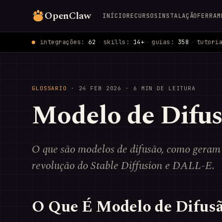
OpenClaw
INÍCIO
RECURSOS
INSTALAÇÃO
FERRAM
integrações:
62
·
skills:
14+
·
guias:
358
·
tutori
GLOSSARIO
·
24 FEB 2026
· 6 MIN DE LEITURA
Modelo de Difu
O que são modelos de difusão, como geram 
revolução do Stable Diffusion e DALL-E.
O Que É Modelo de Difus