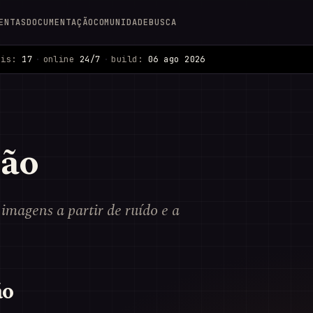
ENTAS
DOCUMENTAÇÃO
COMUNIDADE
BUSCA
ais:
17
·
online
24/7
·
build:
06 ago 2026
são
imagens a partir de ruído e a
ão