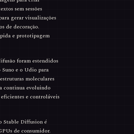
textos sem sessões
para gerar visualizações
los de decoração.
ápida e prototipagem
difusão foram estendidos
o Suno e o Udio para
 estruturas moleculares
a continua evoluindo
ficientes e controláveis
 Stable Diffusion é
 GPUs de consumidor.