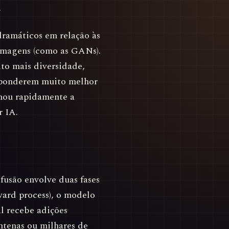
.
ramáticos em relação às
 imagens (como as GANs).
to mais diversidade,
esponderem muito melhor
rnou rapidamente a
r IA.
usão envolve duas fases
ward process), o modelo
l recebe adições
ntenas ou milhares de