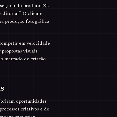
 segurando produto [X],
 editorial”. O cliente
 na produção fotográfica
competir em velocidade
propostas visuais
 o mercado de criação
as
 abriram oportunidades
processos criativos e de
agens para criar