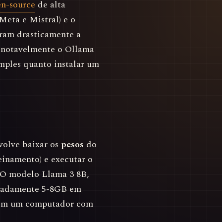
n-source
de alta
eta e Mistral) e o
aram drasticamente a
 notavelmente o Ollama
mples quanto instalar um
olve baixar os
pesos
do
einamento) e executar o
. O modelo Llama 3 8B,
imadamente 5-8GB em
r em um computador com