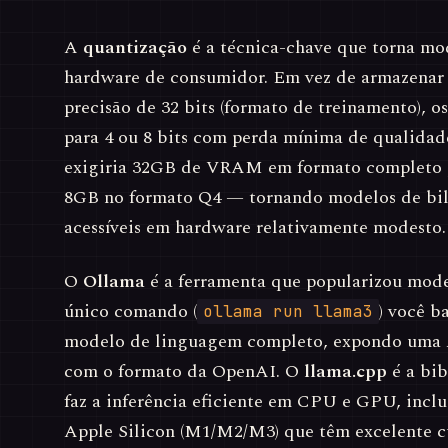
A
quantização
é a técnica-chave que torna mod
hardware de consumidor. Em vez de armazenar
precisão de 32 bits (formato de treinamento), 
para 4 ou 8 bits com perda mínima de qualida
exigiria 32GB de VRAM em formato completo p
8GB no formato Q4 — tornando modelos de bil
acessíveis em hardware relativamente modesto.
O
Ollama
é a ferramenta que popularizou mode
único comando (
) você b
ollama run llama3
modelo de linguagem completo, expondo uma 
com o formato da OpenAI. O
llama.cpp
é a bib
faz a inferência eficiente em CPU e GPU, inclu
Apple Silicon (M1/M2/M3) que têm excelente c