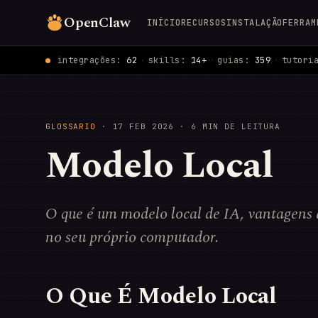
OpenClaw
INÍCIO
RECURSOS
INSTALAÇÃO
FERRAM
integrações:
62
·
skills:
14+
·
guias:
359
·
tutori
GLOSSARIO
·
17 FEB 2026
· 6 MIN DE LEITURA
Modelo Local
O que é um modelo local de IA, vantagens
no seu próprio computador.
O Que É Modelo Local