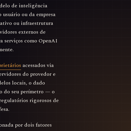
delo de inteligência
o usuário ou da empresa
tivo ou infraestrutura
vidores externos de
ra serviços como OpenAI
mente.
rietários
acessados via
ervidores do provedor e
los locais, o dado
ro do seu perímetro — o
regulatórios rigorosos de
esa.
onada por dois fatores