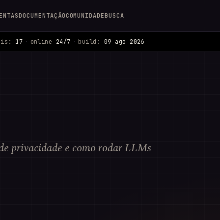
ENTAS
DOCUMENTAÇÃO
COMUNIDADE
BUSCA
ais:
17
·
online
24/7
·
build:
09 ago 2026
 de privacidade e como rodar LLMs