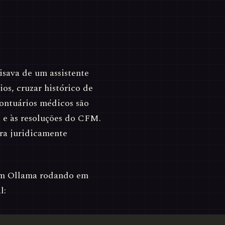
isava de um assistente
os, cruzar histórico de
ontuários médicos são
 e às resoluções do CFM.
era juridicamente
om Ollama rodando em
l: