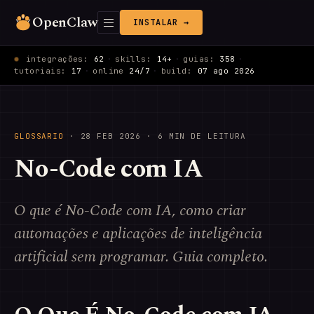
OpenClaw
INSTALAR →
integrações:
62
·
skills:
14+
·
guias:
358
·
tutoriais:
17
·
online
24/7
·
build:
07 ago 2026
GLOSSARIO
·
28 FEB 2026
· 6 MIN DE LEITURA
No-Code com IA
O que é No-Code com IA, como criar
automações e aplicações de inteligência
artificial sem programar. Guia completo.