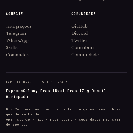
CONECTE
COMUNIDADE
Integrações
GitHub
Telegram
Discord
WhatsApp
Twitter
Skills
Contribuir
Comandos
Comunidade
FAMÍLIA BRASIL — SITES IRMÃOS
Eupresa
Golang Brasil
Rust Brasil
Zig Brasil
Garimpada
© 2026 openclaw brasil · feito com garra para o brasil
que dorme tarde.
open source · mit · roda local · seus dados não saem
do seu pc.