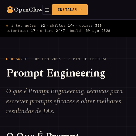
OpenClaw
INSTALAR →
integrações:
62
·
skills:
14+
·
guias:
359
·
tutoriais:
17
·
online
24/7
·
build:
09 ago 2026
GLOSSARIO
·
02 FEB 2026
· 6 MIN DE LEITURA
Prompt Engineering
O que é Prompt Engineering, técnicas para
escrever prompts eficazes e obter melhores
resultados de IAs.