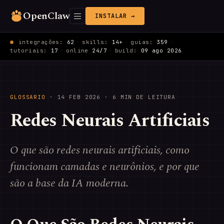
OpenClaw
INSTALAR →
integrações:
62
·
skills:
14+
·
guias:
359
·
tutoriais:
17
·
online
24/7
·
build:
09 ago 2026
GLOSSARIO
·
14 FEB 2026
· 6 MIN DE LEITURA
Redes Neurais Artificiais
O que são redes neurais artificiais, como
funcionam camadas e neurônios, e por que
são a base da IA moderna.