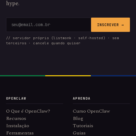
hype.
INSCREVER →
// servidor próprio (listmonk · self-hosted) · sem
terceiros · cancele quando quiser
OPENCLAW
APRENDA
O Que é OpenClaw?
Curso OpenClaw
Recursos
Blog
Instalação
Tutoriais
Ferramentas
Guias