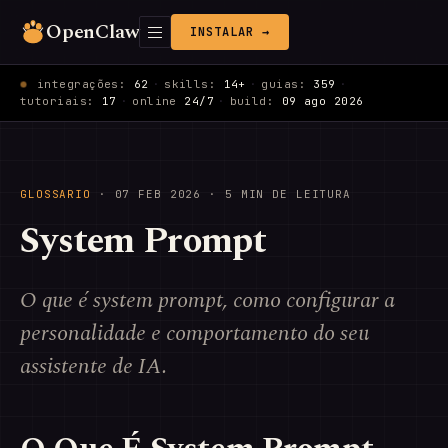
OpenClaw
INSTALAR →
integrações:
62
·
skills:
14+
·
guias:
359
·
tutoriais:
17
·
online
24/7
·
build:
09 ago 2026
GLOSSARIO
·
07 FEB 2026
· 5 MIN DE LEITURA
System Prompt
O que é system prompt, como configurar a
personalidade e comportamento do seu
assistente de IA.