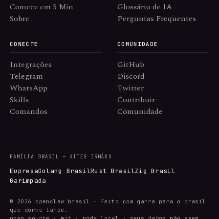
Comece em 5 Min
Glossário de IA
Sobre
Perguntas Frequentes
CONECTE
COMUNIDADE
Integrações
GitHub
Telegram
Discord
WhatsApp
Twitter
Skills
Contribuir
Comandos
Comunidade
FAMÍLIA BRASIL — SITES IRMÃOS
Eupresa
Golang Brasil
Rust Brasil
Zig Brasil
Garimpada
© 2026 openclaw brasil · feito com garra para o brasil
que dorme tarde.
open source · mit · roda local · seus dados não saem