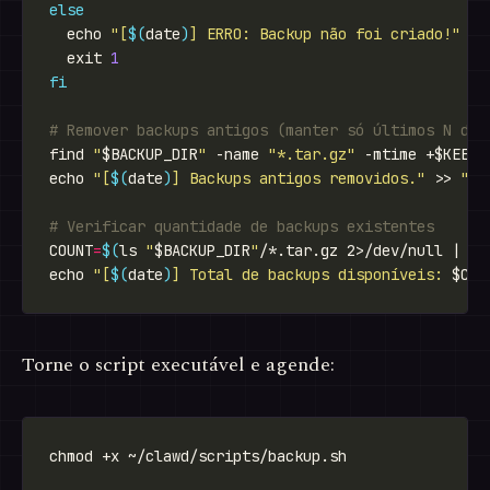
else
  echo 
"[
$(
date
)
] ERRO: Backup não foi criado!"
 >>
  exit 
1
fi
# Remover backups antigos (manter só últimos N dia
find 
"
$BACKUP_DIR
"
 -name 
"*.tar.gz"
echo 
"[
$(
date
)
] Backups antigos removidos."
 >> 
"
$L
# Verificar quantidade de backups existentes
COUNT
=
$(
ls 
"
$BACKUP_DIR
"
/*.tar.gz 2>/dev/null | wc
echo 
"[
$(
date
)
] Total de backups disponíveis: 
$COU
Torne o script executável e agende: