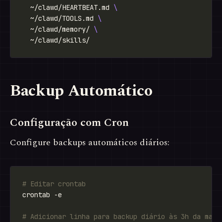
  ~/clawd/HEARTBEAT.md 
  ~/clawd/TOOLS.md 
  ~/clawd/memory/ 
Backup Automático
Configuração com Cron
Configure backups automáticos diários:
# Editar crontab
# Adicionar linha para backup diário às 3h da manh