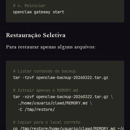
# 6. Reiniciar
Restauração Seletiva
Para restaurar apenas alguns arquivos:
# Listar conteúdo do backup
# Extrair apenas o MEMORY.md
tar -xzvf openclaw-backup-20260322.tar.gz 
  ./home/usuario/clawd/MEMORY.md 
# Copiar para o local correto