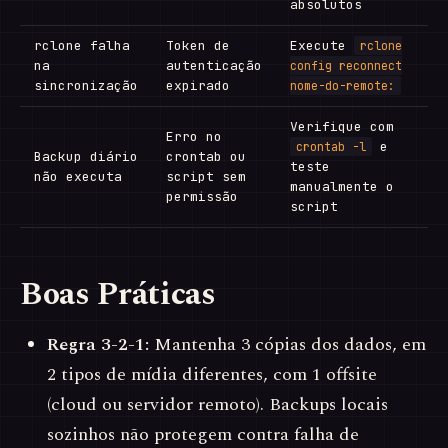
absolutos
rclone falha
Token de
Execute
rclone
na
autenticação
config reconnect
sincronização
expirado
nome-do-remote:
Verifique com
Erro no
e
crontab -l
Backup diário
crontab ou
teste
não executa
script sem
manualmente o
permissão
script
Boas Práticas
Regra 3-2-1:
Mantenha 3 cópias dos dados, em
2 tipos de mídia diferentes, com 1 offsite
(cloud ou servidor remoto). Backups locais
sozinhos não protegem contra falha de