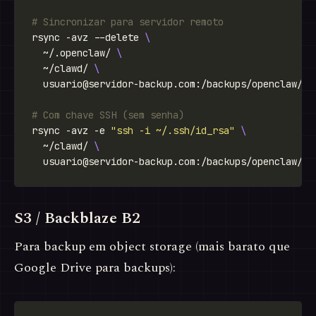
# Sincronizar para servidor remoto
rsync -avz --delete 
  ~/.openclaw/ 
  ~/clawd/ 
usuario@servidor-backup.com
# Com chave SSH (sem senha)
rsync -avz -e 
"ssh -i ~/.ssh/id_rsa"
  ~/clawd/ 
usuario@servidor-backup.com
S3 / Backblaze B2
Para backup em object storage (mais barato que
Google Drive para backups):