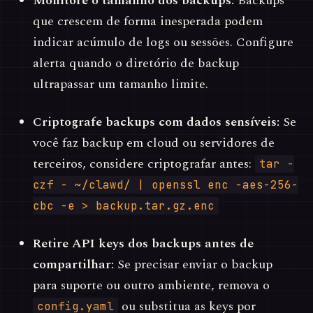
Monitore o tamanho dos backups:
Backups
que crescem de forma inesperada podem
indicar acúmulo de logs ou sessões. Configure
alerta quando o diretório de backup
ultrapassar um tamanho limite.
Criptografe backups com dados sensíveis:
Se
você faz backup em cloud ou servidores de
terceiros, considere criptografar antes:
tar -
czf - ~/clawd/ | openssl enc -aes-256-
cbc -e > backup.tar.gz.enc
Retire API keys dos backups antes de
compartilhar:
Se precisar enviar o backup
para suporte ou outro ambiente, remova o
ou substitua as keys por
config.yaml