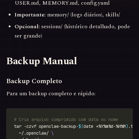
USER.md, MEMORY.md, config.yaml
Importante:
memory/ (logs diários), skills/
Opcional:
sessions/ (histórico detalhado, pode
ser grande)
Backup Manual
Backup Completo
Para um backup completo e rápido:
# Cria arquivo comprimido com data no nome
tar -czvf openclaw-backup-
$(
date +%Y%m%d-%H%M
)
.tar
  ~/.openclaw/ 