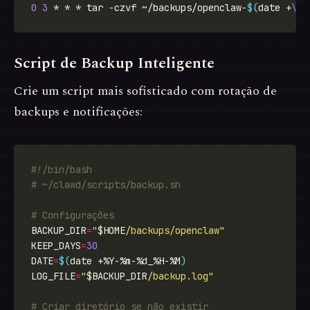
0
3
 * * * tar -czvf ~/backups/openclaw-
$(
date +
\%
Y
Script de Backup Inteligente
Crie um script mais sofisticado com rotação de
backups e notificações:
# ~/clawd/scripts/backup.sh
# Configurações
BACKUP_DIR
=
"
$HOME
/backups/openclaw"
KEEP_DAYS
=
30
DATE
=
$(
date +%Y-%m-%d_%H-%M
)
LOG_FILE
=
"
$BACKUP_DIR
/backup.log"
# Criar diretório se não existir