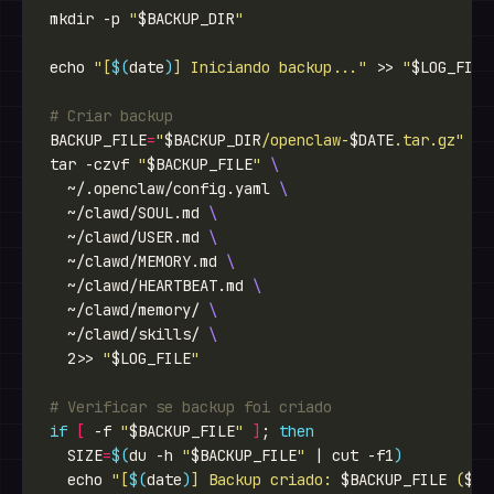
mkdir -p 
"
$BACKUP_DIR
"
echo 
"[
$(
date
)
] Iniciando backup..."
 >> 
"
$LOG_FILE
# Criar backup
BACKUP_FILE
=
"
$BACKUP_DIR
/openclaw-
$DATE
.tar.gz"
tar -czvf 
"
$BACKUP_FILE
"
  ~/.openclaw/config.yaml 
  ~/clawd/SOUL.md 
  ~/clawd/USER.md 
  ~/clawd/MEMORY.md 
  ~/clawd/HEARTBEAT.md 
  ~/clawd/memory/ 
  ~/clawd/skills/ 
  2>> 
"
$LOG_FILE
"
# Verificar se backup foi criado
if
[
 -f 
"
$BACKUP_FILE
"
]
; 
then
  SIZE
=
$(
du -h 
"
$BACKUP_FILE
"
 | cut -f1
)
  echo 
"[
$(
date
)
] Backup criado: 
$BACKUP_FILE
 (
$SI