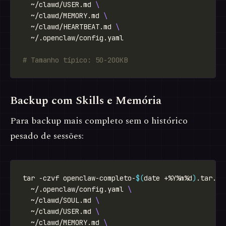
  ~/clawd/USER.md 
  ~/clawd/MEMORY.md 
  ~/clawd/HEARTBEAT.md 
# Tamanho típico: 50-200KB
Backup com Skills e Memória
Para backup mais completo sem o histórico
pesado de sessões:
tar -czvf openclaw-completo-
$(
date +%Y%m%d
)
.tar.gz
  ~/.openclaw/config.yaml 
  ~/clawd/SOUL.md 
  ~/clawd/USER.md 
  ~/clawd/MEMORY.md 