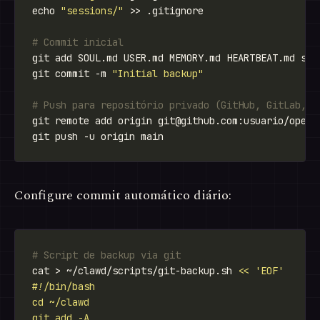
echo 
"sessions/"
# Commit inicial
git commit -m 
"Initial backup"
# Push para repositório privado (GitHub, GitLab, G
git remote add origin 
git@github.com
Configure commit automático diário:
# Script de backup via git
cat > ~/clawd/scripts/git-backup.sh 