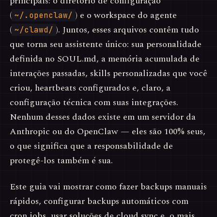
principais: o diretório de configuração
(
) e o workspace do agente
~/.openclaw/
(
). Juntos, esses arquivos contêm tudo
~/clawd/
que torna seu assistente único: sua personalidade
definida no SOUL.md, a memória acumulada de
interações passadas, skills personalizadas que você
criou, heartbeats configurados e, claro, a
configuração técnica com suas integrações.
Nenhum desses dados existe em um servidor da
Anthropic ou do OpenClaw — eles são 100% seus,
o que significa que a responsabilidade de
protegê-los também é sua.
Este guia vai mostrar como fazer backups manuais
rápidos, configurar backups automáticos com
cron jobs, usar soluções de cloud sync e, o mais