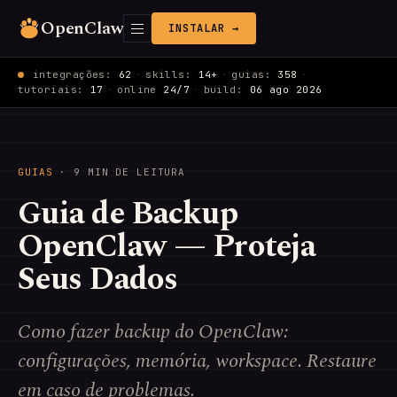
OpenClaw
INSTALAR →
integrações:
62
·
skills:
14+
·
guias:
358
·
tutoriais:
17
·
online
24/7
·
build:
06 ago 2026
GUIAS
· 9 MIN DE LEITURA
Guia de Backup
OpenClaw — Proteja
Seus Dados
Como fazer backup do OpenClaw:
configurações, memória, workspace. Restaure
em caso de problemas.