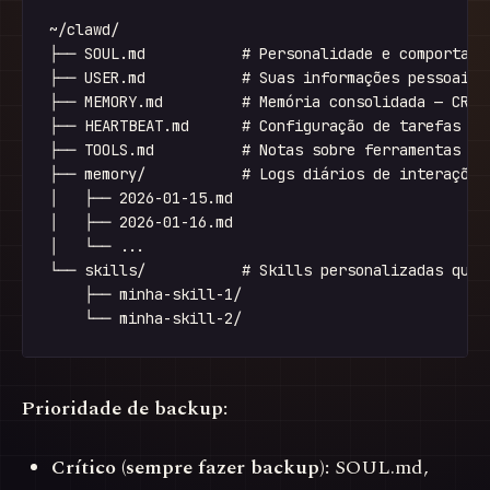
~/clawd/

├── SOUL.md           # Personalidade e comportamen
├── USER.md           # Suas informações pessoais —
├── MEMORY.md         # Memória consolidada — CRÍTI
├── HEARTBEAT.md      # Configuração de tarefas per
├── TOOLS.md          # Notas sobre ferramentas dis
├── memory/           # Logs diários de interações

│   ├── 2026-01-15.md

│   ├── 2026-01-16.md

│   └── ...

└── skills/           # Skills personalizadas que v
    ├── minha-skill-1/

Prioridade de backup:
Crítico (sempre fazer backup):
SOUL.md,