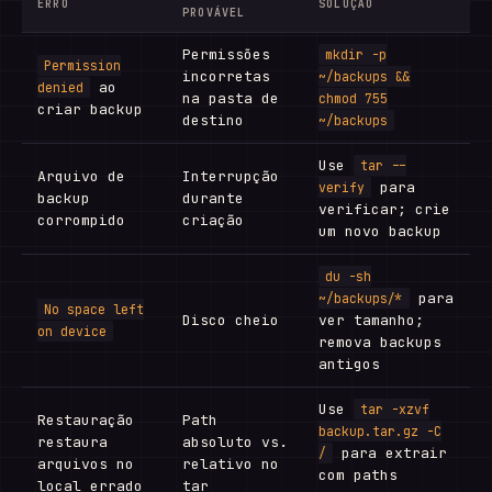
ERRO
SOLUÇÃO
PROVÁVEL
Permissões
mkdir -p
Permission
incorretas
~/backups &&
ao
denied
na pasta de
chmod 755
criar backup
destino
~/backups
Use
tar --
Arquivo de
Interrupção
para
verify
backup
durante
verificar; crie
corrompido
criação
um novo backup
du -sh
para
~/backups/*
No space left
Disco cheio
ver tamanho;
on device
remova backups
antigos
Use
tar -xzvf
Restauração
Path
backup.tar.gz -C
restaura
absoluto vs.
para extrair
/
arquivos no
relativo no
com paths
local errado
tar