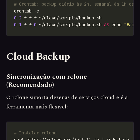
# Crontab: backup diário às 2h, semanal às 1h da d
0
2
0
1
 * * 
0
 ~/clawd/scripts/backup.sh 
&&
 echo 
"Backu
Cloud Backup
Sincronização com rclone
(Recomendado)
O rclone suporta dezenas de serviços cloud e é a
ferramenta mais flexível:
# Instalar rclone