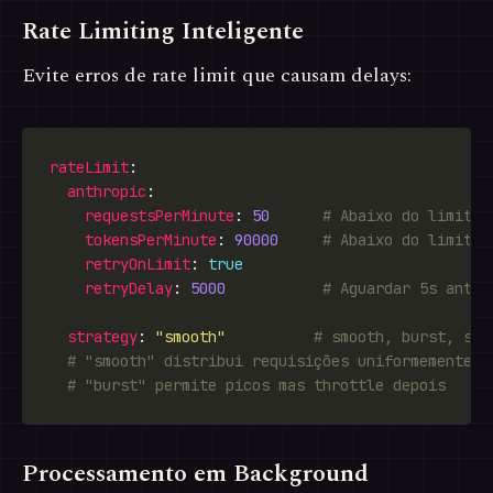
Rate Limiting Inteligente
Evite erros de rate limit que causam delays:
rateLimit
anthropic
requestsPerMinute
: 
50
# Abaixo do limite 
tokensPerMinute
: 
90000
# Abaixo do limite 
retryOnLimit
: 
true
retryDelay
: 
5000
# Aguardar 5s antes
strategy
: 
"smooth"
# smooth, burst, str
# "smooth" distribui requisições uniformemente
# "burst" permite picos mas throttle depois
Processamento em Background