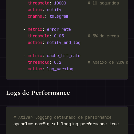
threshold
: 
10000
# 10 segundos
action
: 
notify
channel
: 
telegram
    - 
metric
: 
error_rate
threshold
: 
0.05
# 5% de erros
action
: 
notify_and_log
    - 
metric
: 
cache_hit_rate
threshold
: 
0.2
# Abaixo de 20% de 
action
: 
log_warning
Logs de Performance
# Ativar logging detalhado de performance