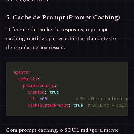
5. Cache de Prompt (Prompt Caching)
Diferente do cache de respostas, o prompt
caching reutiliza partes estáticas do contexto
dentro da mesma sessão:
agents
defaults
promptCaching
enabled
: 
true
ttl
: 
600
# Reutiliza contexto por
cacheSystemPrompt
: 
true
# SOUL.md + USER.md
Com prompt caching, o SOUL.md (geralmente