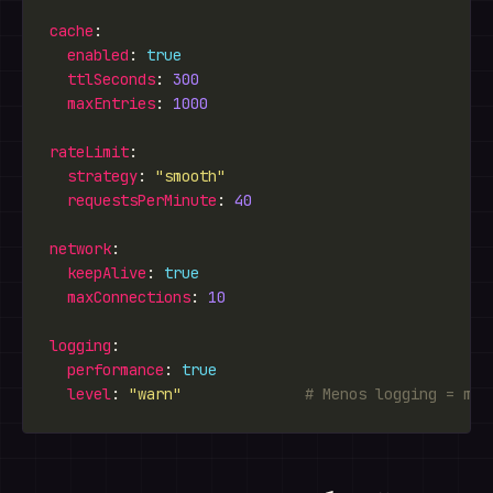
cache
enabled
: 
true
ttlSeconds
: 
300
maxEntries
: 
1000
rateLimit
strategy
: 
"smooth"
requestsPerMinute
: 
40
network
keepAlive
: 
true
maxConnections
: 
10
logging
performance
: 
true
level
: 
"warn"
# Menos logging = men