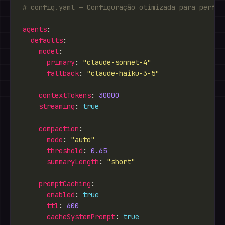
# config.yaml — Configuração otimizada para perfor
agents
defaults
model
primary
: 
"claude-sonnet-4"
fallback
: 
"claude-haiku-3-5"
contextTokens
: 
30000
streaming
: 
true
compaction
mode
: 
"auto"
threshold
: 
0.65
summaryLength
: 
"short"
promptCaching
enabled
: 
true
ttl
: 
600
cacheSystemPrompt
: 
true