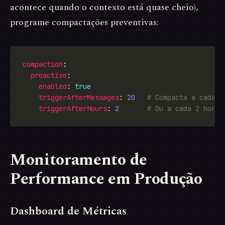
acontece quando o contexto está quase cheio),
programe compactações preventivas:
compaction
proactive
enabled
: 
true
triggerAfterMessages
: 
20
# Compacta a cada 2
triggerAfterHours
: 
2
# Ou a cada 2 horas
Monitoramento de
Performance em Produção
Dashboard de Métricas