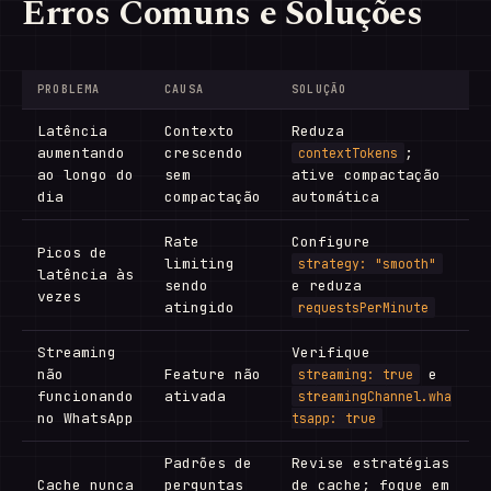
Erros Comuns e Soluções
PROBLEMA
CAUSA
SOLUÇÃO
Latência
Contexto
Reduza
aumentando
crescendo
;
contextTokens
ao longo do
sem
ative compactação
dia
compactação
automática
Rate
Configure
Picos de
limiting
strategy: "smooth"
latência às
sendo
e reduza
vezes
atingido
requestsPerMinute
Streaming
Verifique
não
Feature não
e
streaming: true
funcionando
ativada
streamingChannel.wha
no WhatsApp
tsapp: true
Padrões de
Revise estratégias
Cache nunca
perguntas
de cache; foque em