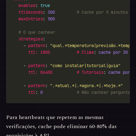
enabled
: 
true
ttlSeconds
: 
300
# Cache por 5 minutos
maxEntries
: 
500
# O que cachear
strategies
    - 
pattern
: 
"qual.*temperatura|previsão.*tempo|
ttl: 1800           # Clima
: 
cache por 30 mi
    - 
pattern
: 
"como instalar|tutorial|guia"
ttl: 86400          # Tutoriais
: 
cache por 2
    - 
pattern
: 
".*atual.*|.*agora.*|.*hoje.*"
ttl
: 
0
# Não cachear perguntas 
Para heartbeats que repetem as mesmas
verificações, cache pode eliminar 60-80% das
requisições à API.