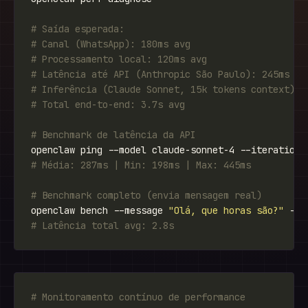
# Saída esperada:
# Canal (WhatsApp): 180ms avg
# Processamento local: 120ms avg
# Latência até API (Anthropic São Paulo): 245ms av
# Inferência (Claude Sonnet, 15k tokens context): 
# Total end-to-end: 3.7s avg
# Benchmark de latência da API
openclaw ping --model claude-sonnet-4 --iterations
# Média: 287ms | Min: 198ms | Max: 445ms
# Benchmark completo (envia mensagem real)
openclaw bench --message 
"Olá, que horas são?"
 --i
# Latência total avg: 2.8s
# Monitoramento contínuo de performance