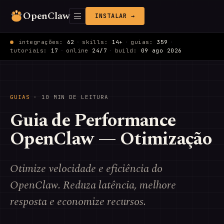
OpenClaw
INSTALAR →
integrações:
62
·
skills:
14+
·
guias:
359
·
tutoriais:
17
·
online
24/7
·
build:
09 ago 2026
GUIAS
· 10 MIN DE LEITURA
Guia de Performance
OpenClaw — Otimização
Otimize velocidade e eficiência do
OpenClaw. Reduza latência, melhore
resposta e economize recursos.