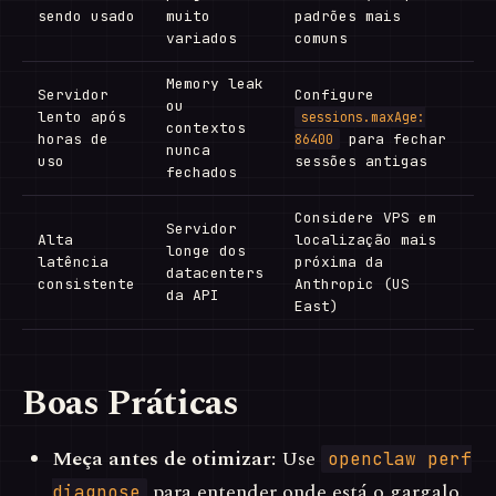
sendo usado
muito
padrões mais
variados
comuns
Memory leak
Servidor
Configure
ou
lento após
sessions.maxAge:
contextos
horas de
para fechar
86400
nunca
uso
sessões antigas
fechados
Considere VPS em
Servidor
Alta
localização mais
longe dos
latência
próxima da
datacenters
consistente
Anthropic (US
da API
East)
Boas Práticas
Meça antes de otimizar:
Use
openclaw perf
para entender onde está o gargalo.
diagnose