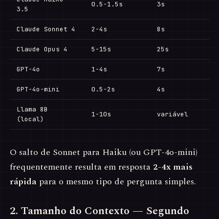
0.5-1.5s
3s
3.5
Claude Sonnet 4
2-4s
8s
Claude Opus 4
5-15s
25s
GPT-4o
1-4s
7s
GPT-4o-mini
0.5-2s
4s
Llama 8B
1-10s
variável
(local)
O salto de Sonnet para Haiku (ou GPT-4o-mini)
frequentemente resulta em resposta
2-4x mais
rápida
para o mesmo tipo de pergunta simples.
2. Tamanho do Contexto — Segundo