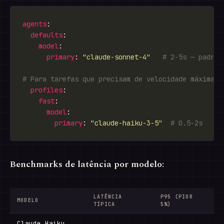
agents
defaults
model
primary
: 
"claude-sonnet-4"
# 2-5s — padrão
# Para tarefas que precisam de velocidade máxima:
profiles
fast
model
primary
: 
"claude-haiku-3-5"
# 0.5-2s
Benchmarks de latência por modelo:
LATÊNCIA
P95 (PIOR
MODELO
TÍPICA
5%)
Claude Haiku