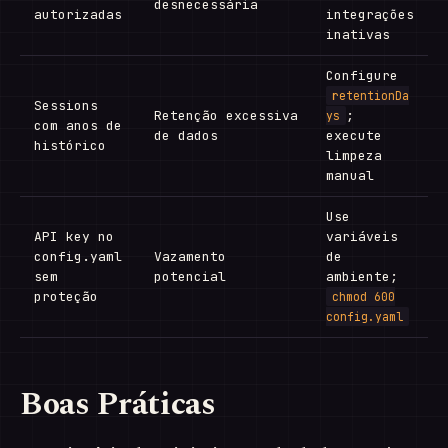
desnecessária
autorizadas
integrações
inativas
Configure
retentionDa
Sessions
Retenção excessiva
;
ys
com anos de
de dados
execute
histórico
limpeza
manual
Use
API key no
variáveis
config.yaml
Vazamento
de
sem
potencial
ambiente;
proteção
chmod 600
config.yaml
Boas Práticas