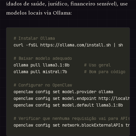
(dados de saúde, jurídico, financeiro sensível), use
modelos locais via Ollama:
# Instalar Ollama
# Baixar modelo adequado
ollama pull llama3.1:8b      
# Uso geral
ollama pull mistral:7b       
# Bom para código
# Configurar no OpenClaw
# Verificar que nenhuma requisição vai para APIs e