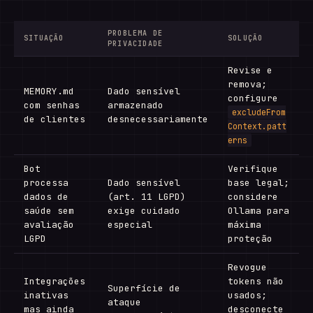
PROBLEMA DE
SITUAÇÃO
SOLUÇÃO
PRIVACIDADE
Revise e
remova;
MEMORY.md
Dado sensível
configure
com senhas
armazenado
excludeFrom
de clientes
desnecessariamente
Context.patt
erns
Bot
Verifique
processa
Dado sensível
base legal;
dados de
(art. 11 LGPD)
considere
saúde sem
exige cuidado
Ollama para
avaliação
especial
máxima
LGPD
proteção
Revogue
Integrações
tokens não
Superfície de
inativas
usados;
ataque
mas ainda
desconecte