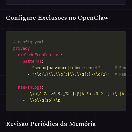
Configure Exclusões no OpenClaw
# config.yaml
privacy
excludeFromContext
patterns
      - 
"senha|password|token|secret"
# Remov
      - 
"\\d{3}\\.\\d{3}\\.\\d{3}-\\d{2}"
# Remov
maskInLogs
    - 
"\\b[A-Za-z0-9._%+-]+@[A-Za-z0-9.-]+\\.[A-Z|
    - 
"\\b\\d{16}\\b"
Revisão Periódica da Memória