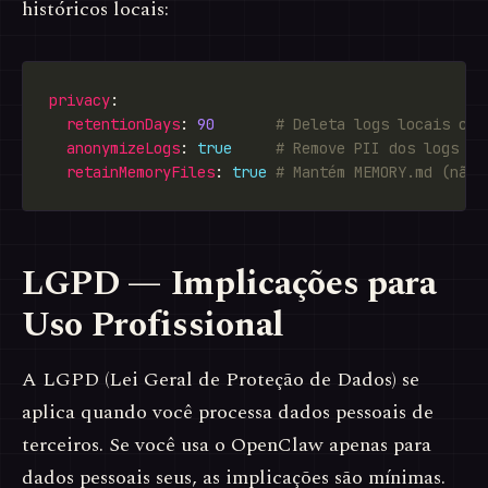
históricos locais:
privacy
retentionDays
: 
90
# Deleta logs locais com
anonymizeLogs
: 
true
# Remove PII dos logs de
retainMemoryFiles
: 
true
# Mantém MEMORY.md (não 
LGPD — Implicações para
Uso Profissional
A LGPD (Lei Geral de Proteção de Dados) se
aplica quando você processa dados pessoais de
terceiros. Se você usa o OpenClaw apenas para
dados pessoais seus, as implicações são mínimas.