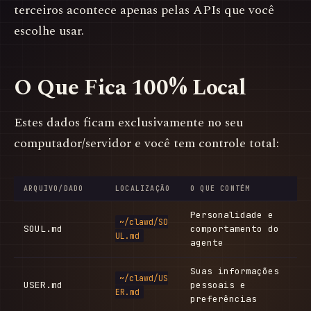
terceiros acontece apenas pelas APIs que você
escolhe usar.
O Que Fica 100% Local
Estes dados ficam exclusivamente no seu
computador/servidor e você tem controle total:
ARQUIVO/DADO
LOCALIZAÇÃO
O QUE CONTÉM
Personalidade e
~/clawd/SO
SOUL.md
comportamento do
UL.md
agente
Suas informações
~/clawd/US
USER.md
pessoais e
ER.md
preferências