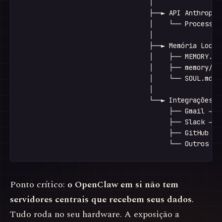
                                │

                                ├──► API Anthropic/
                                │    └── Processa p
                                │

                                ├──► Memória Local 
                                │    ├── MEMORY.md

                                │    ├── memory/*.m
                                │    └── SOUL.md / 
                                │

                                └──► Integrações Co
                                     ├── Gmail → Go
                                     ├── Slack → Sl
                                     ├── GitHub → G
Ponto crítico:
o OpenClaw em si não tem
servidores centrais que recebem seus dados
.
Tudo roda no seu hardware. A exposição a