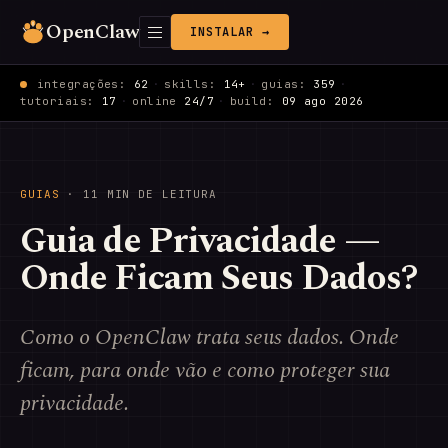
OpenClaw
INSTALAR →
integrações:
62
·
skills:
14+
·
guias:
359
·
tutoriais:
17
·
online
24/7
·
build:
09 ago 2026
GUIAS
· 11 MIN DE LEITURA
Guia de Privacidade —
Onde Ficam Seus Dados?
Como o OpenClaw trata seus dados. Onde
ficam, para onde vão e como proteger sua
privacidade.