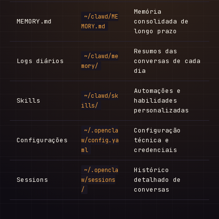
Memória
~/clawd/ME
MEMORY.md
consolidada de
MORY.md
longo prazo
Resumos das
~/clawd/me
Logs diários
conversas de cada
mory/
dia
Automações e
~/clawd/sk
Skills
habilidades
ills/
personalizadas
Configuração
~/.opencla
Configurações
técnica e
w/config.ya
credenciais
ml
Histórico
~/.opencla
Sessions
detalhado de
w/sessions
conversas
/