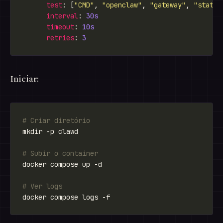
test
: [
"CMD"
, 
"openclaw"
, 
"gateway"
, 
"status
interval
: 
30s
timeout
: 
10s
retries
: 
3
Iniciar:
# Criar diretório
# Subir o container
# Ver logs