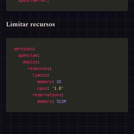
openclaw-net
Limitar recursos
services
openclaw
deploy
resources
limits
memory
: 
2G
cpus
: 
'1.0'
reservations
memory
: 
512M