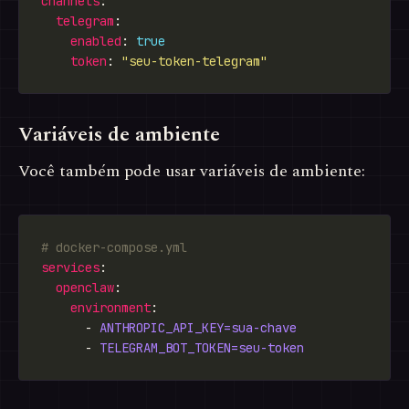
channels
telegram
enabled
: 
true
token
: 
"seu-token-telegram"
Variáveis de ambiente
Você também pode usar variáveis de ambiente:
# docker-compose.yml
services
openclaw
environment
      - 
ANTHROPIC_API_KEY=sua-chave
      - 
TELEGRAM_BOT_TOKEN=seu-token