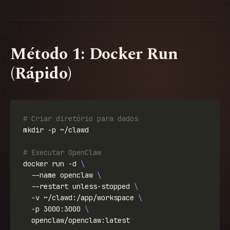
Método 1: Docker Run
(Rápido)
# Criar diretório para dados
# Executar OpenClaw
docker run -d 
  --name openclaw 
  --restart unless-stopped 
  -v ~/clawd:/app/workspace 
  -p 3000:3000 