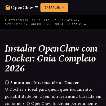
OpenClaw
INSTALAR →
integrações:
62
·
skills:
14+
·
guias:
359
·
tutoriais:
17
·
online
24/7
·
build:
09 ago 2026
Instalar OpenClaw com
Docker: Guia Completo
2026
⏱
5 minutos
·
Intermediário
·
Docker
O Docker é ideal para quem quer isolamento,
portabilidade ou já tem infraestrutura baseada em
containers. O OpenClaw funciona perfeitamente