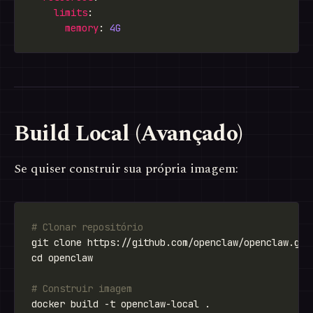
limits
memory
: 
4G
Build Local (Avançado)
Se quiser construir sua própria imagem:
# Clonar repositório
# Construir imagem