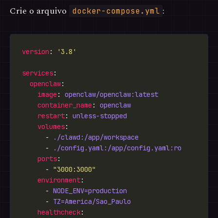
Crie o arquivo
:
docker-compose.yml
version
: 
'3.8'
services
openclaw
image
: 
openclaw/openclaw:latest
container_name
: 
openclaw
restart
: 
unless-stopped
volumes
      - 
./clawd:/app/workspace
      - 
./config.yaml:/app/config.yaml:ro
ports
      - 
"3000:3000"
environment
      - 
NODE_ENV=production
      - 
TZ=America/Sao_Paulo
healthcheck