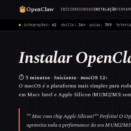
OpenClaw
INÍCIO
RECURSOS
INSTALAÇÃO
FERRAM
integrações:
62
·
skills:
14+
·
guias:
359
·
tutori
Instalar OpenC
⏱
5 minutos
·
Iniciante
·
macOS 12+
O macOS é a plataforma mais simples para rod
em Macs Intel e Apple Silicon (M1/M2/M3) sem 
** Mac com chip Apple Silicon?** Perfeito! O O
aproveita toda a performance do seu M1/M2/M3