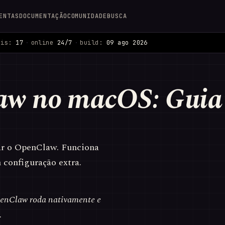
ENTAS
DOCUMENTAÇÃO
COMUNIDADE
BUSCA
ais:
17
·
online
24/7
·
build:
09 ago 2026
law no macOS: Guia
ar o OpenClaw. Funciona
configuração extra.
penClaw roda nativamente e
.