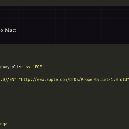
 o Mac:
teway.plist 