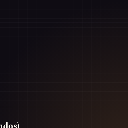
ndos)