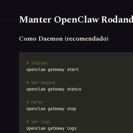
Manter OpenClaw Rodan
Como Daemon (recomendado)
# Iniciar
# Ver status
# Parar
# Ver logs