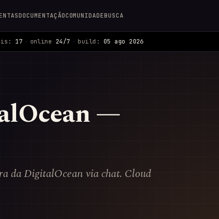
ENTAS
DOCUMENTAÇÃO
COMUNIDADE
BUSCA
ais:
17
·
online
24/7
·
build:
05 ago 2026
talOcean —
ura da DigitalOcean via chat. Cloud