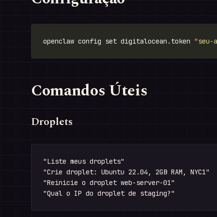
openclaw config set digitalocean.token 
"seu-
Comandos Úteis
Droplets
"Liste meus droplets"

"Crie droplet: Ubuntu 22.04, 2GB RAM, NYC1"

"Reinicie o droplet web-server-01"
