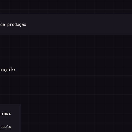
ançado
ITURA
 paulo