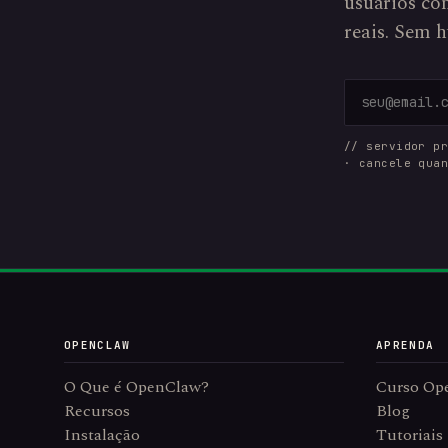
usuários com
reais. Sem h
// servidor p
· cancele qua
OPENCLAW
APRENDA
O Que é OpenClaw?
Curso Op
Recursos
Blog
Instalação
Tutoriais