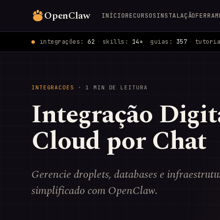
OpenClaw
INÍCIO
RECURSOS
INSTALAÇÃO
FERRAM
integrações:
62
·
skills:
14+
·
guias:
357
·
tutori
INTEGRACOES
· 1 MIN DE LEITURA
Integração Digi
Cloud por Chat
Gerencie droplets, databases e infraestrut
simplificado com OpenClaw.