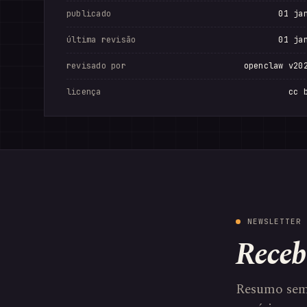
publicado
01 ja
última revisão
01 ja
revisado por
openclaw v20
licença
cc 
NEWSLETTER 
Receb
Resumo sem