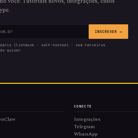
o você. Tutoriais novos, integrações, casos
ype.
INSCREVER →
róprio (listmonk · self-hosted) · sem terceiros
ndo quiser
CONECTE
enClaw
Integrações
Telegram
WhatsApp