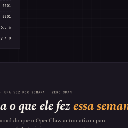
n 0001
n 0001
26.5.6
by 4.0
· UMA VEZ POR SEMANA · ZERO SPAM
a o que ele fez
essa sema
anal do que o OpenClaw automatizou para